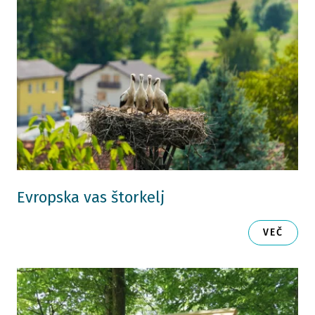
Evropska vas štorkelj
VEČ