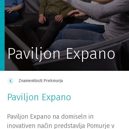
Paviljon Expano
Znamenitosti Prekmurja
Paviljon Expano
Paviljon Expano na domiseln in
inovativen način predstavlja Pomurje v