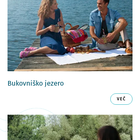
Bukovniško jezero
VEČ