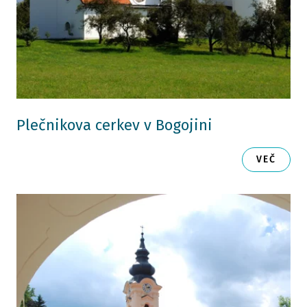
Plečnikova cerkev v Bogojini
VEČ