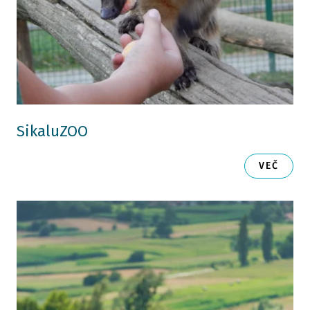
SikaluZOO
VEČ