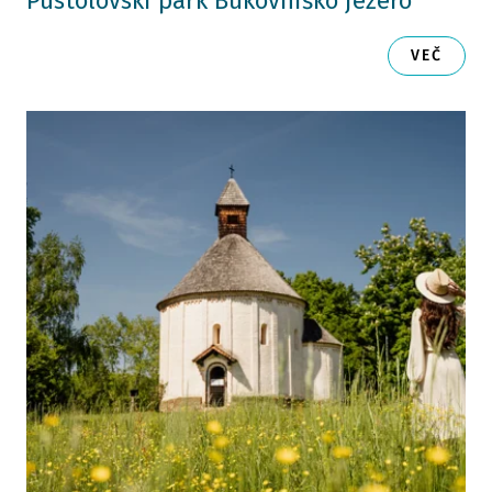
Pustolovski park Bukovniško jezero
VEČ