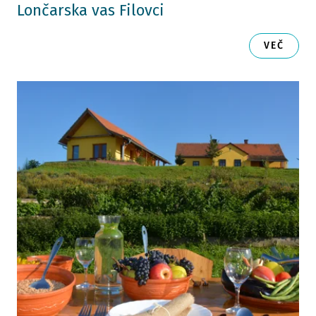
Lončarska vas Filovci
VEČ