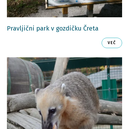
Pravljični park v gozdičku Čreta
VEČ