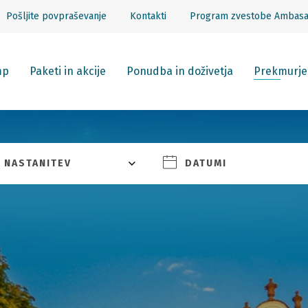
Pošljite povpraševanje
Kontakti
Program zvestobe Ambas
mp
Paketi in akcije
Ponudba in doživetja
Prekmurje
NASTANITEV
DATUMI