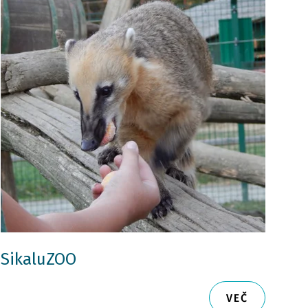
SikaluZOO
VEČ