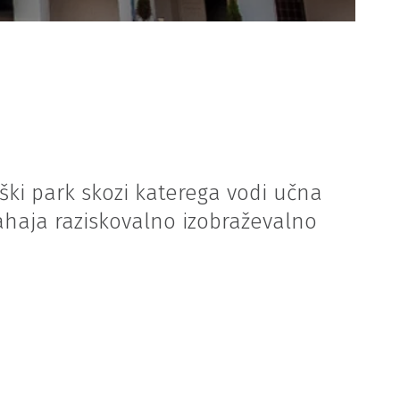
ški park skozi katerega vodi učna
ahaja raziskovalno izobraževalno