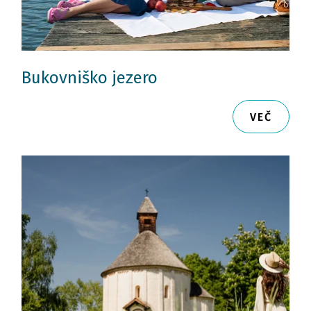
Bukovniško jezero
VEČ