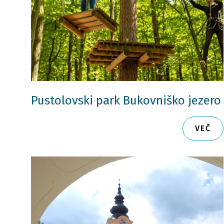
Pustolovski park Bukovniško jezero
VEČ