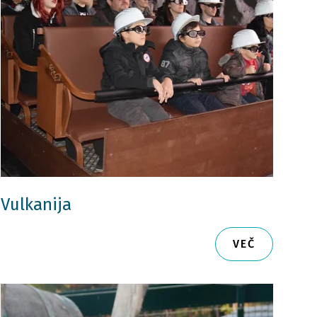
Vulkanija
VEČ