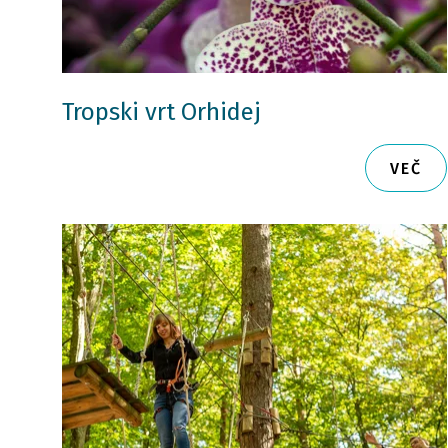
Tropski vrt Orhidej
VEČ