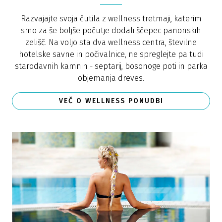
Razvajajte svoja čutila z wellness tretmaji, katerim
smo za še boljše počutje dodali ščepec panonskih
zelišč. Na voljo sta dva wellness centra, številne
hotelske savne in počivalnice, ne spreglejte pa tudi
starodavnih kamnin - septarij, bosonoge poti in parka
objemanja dreves.
VEČ O WELLNESS PONUDBI