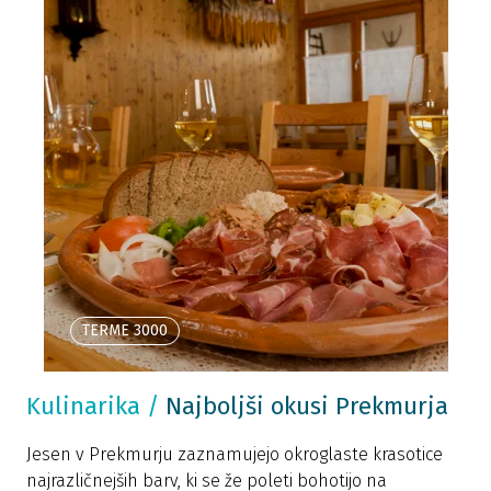
TERME 3000
Kulinarika
/
Najboljši okusi Prekmurja
Jesen v Prekmurju zaznamujejo okroglaste krasotice
najrazličnejših barv, ki se že poleti bohotijo na