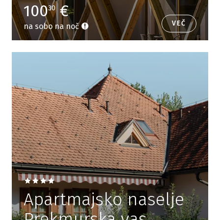
100
€
30
VEČ
na sobo na noč
Apartmajsko naselje
Prekmurska vas