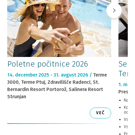
Poletne počitnice 2026
Seni
Ter
14. december 2025 - 31. avgust 2026 /
Terme
3000, Terme Ptuj, Zdravilišče Radenci, St.
1. mare
Bernardin Resort Portorož, Salinera Resort
Prestig
Strunjan
Nastan
Kopanj
odhod
VEČ
Vstop 
Vstop 
Progra