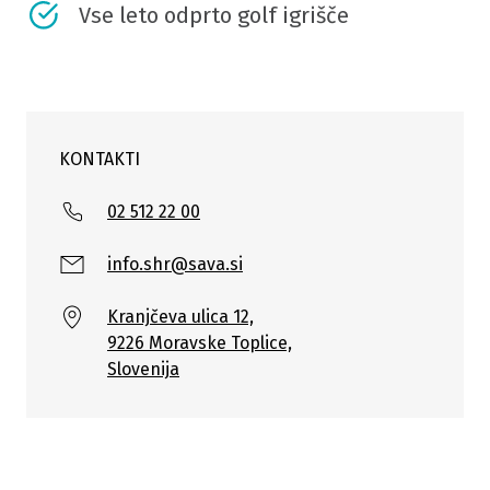
Vse leto odprto golf igrišče
KONTAKTI
02 512 22 00
info.shr@sava.si
Kranjčeva ulica 12,
9226 Moravske Toplice,
Slovenija