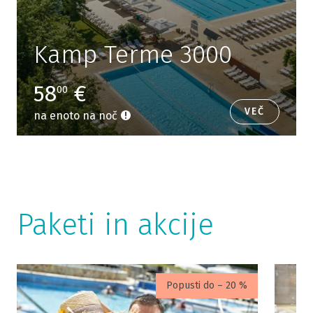
Kamp Terme 3000
58
€
00
VEČ
na enoto na noč
Paketi in akcije
Popusti do – 20 %