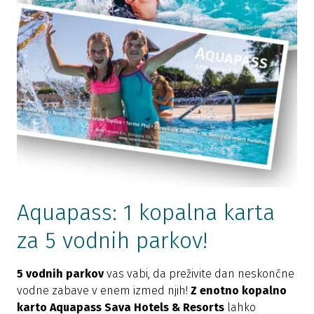
Zdravstveni center Terme 3000
Aquapass: 1 kopalna karta
za 5 vodnih parkov!
5 vodnih parkov
vas vabi, da preživite dan neskončne
vodne zabave v enem izmed njih!
Z enotno kopalno
karto Aquapass Sava Hotels & Resorts
lahko