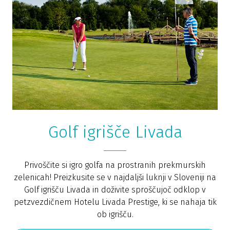
Golf igrišče Livada
Privoščite si igro golfa na prostranih prekmurskih
zelenicah! Preizkusite se v najdaljši luknji v Sloveniji na
Golf igrišču Livada in doživite sproščujoč odklop v
petzvezdičnem Hotelu Livada Prestige, ki se nahaja tik
ob igrišču.