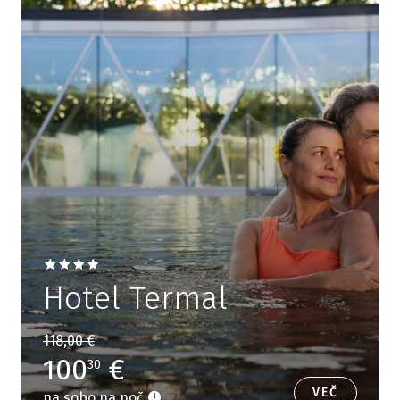
Hotel Termal
118,00 €
100
€
30
VEČ
na sobo na noč