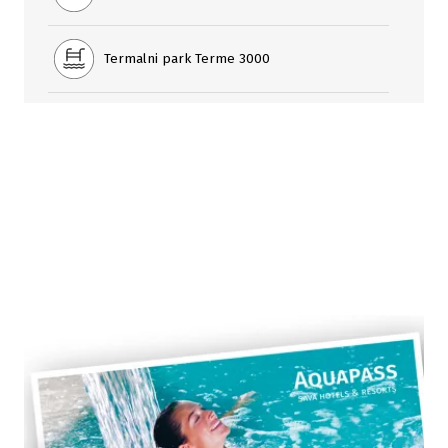
Termalni park Terme 3000
Wellness center Thai
Šank bazen bar
Kavarna Praline
Golf igrišče Livada
Motorični igralni park za otroke