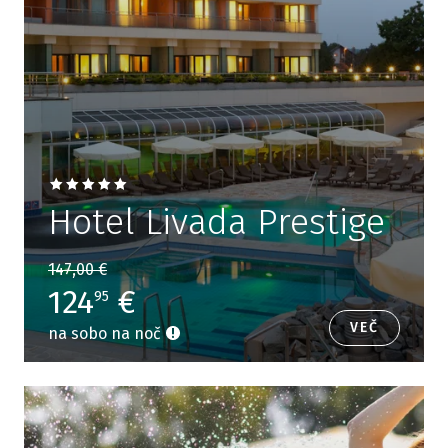
Hotel Livada Prestige
147,00 €
124
€
95
VEČ
na sobo na noč