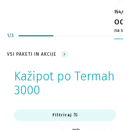
154,00 
od 
na sob
1
/
3
VSI PAKETI IN AKCIJE
Kažipot po Termah
3000
Filtriraj