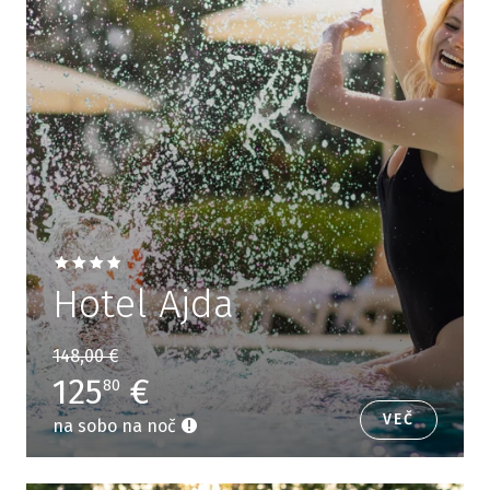
Hotel Ajda
148,00 €
125
€
80
VEČ
na sobo na noč