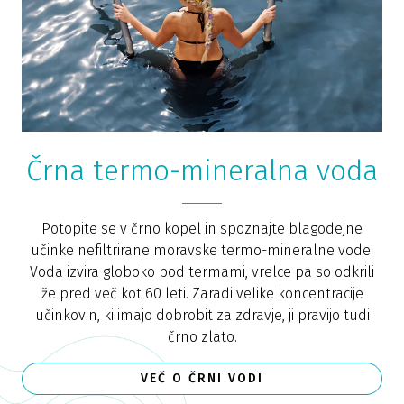
Črna termo-mineralna voda
Potopite se v črno kopel in spoznajte blagodejne
učinke nefiltrirane moravske termo-mineralne vode.
Voda izvira globoko pod termami, vrelce pa so odkrili
že pred več kot 60 leti. Zaradi velike koncentracije
učinkovin, ki imajo dobrobit za zdravje, ji pravijo tudi
črno zlato.
VEČ O ČRNI VODI