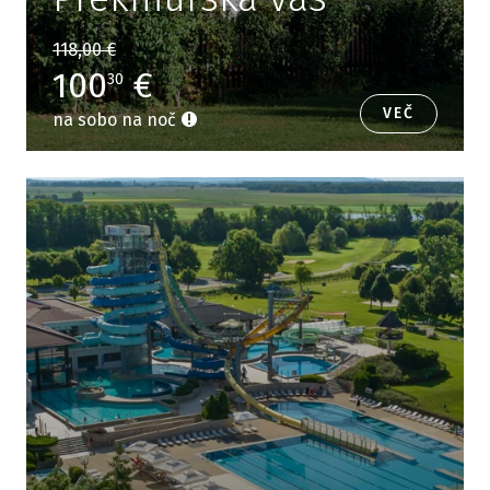
118,00 €
100
€
30
VEČ
na sobo na noč