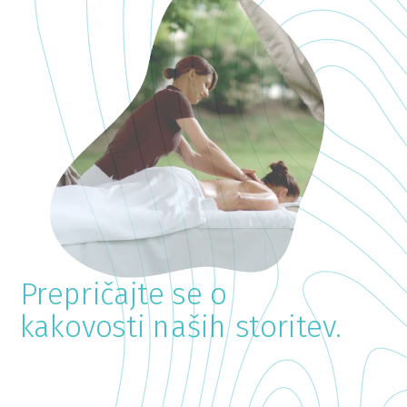
Privoščite si oddih na
slovenski Obali, ob
Blejskem jezeru ali v
panonskih termah.
Prepričajte se o
kakovosti naših storitev.
Prepustite se našemu