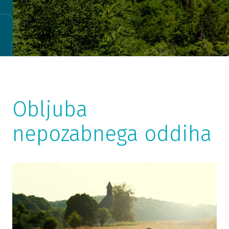
Obljuba
nepozabnega oddiha