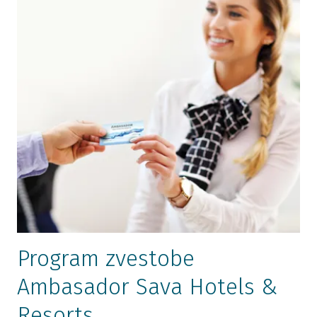
St. Bernardin Resort Portorož
Salinera Resort Strunjan
San Simon Resort Izola
Program zvestobe
Ambasador Sava Hotels &
Resorts