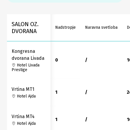
SALON OZ.
Nadstropje
Naravna svetloba
D
DVORANA
Kongresna
dvorana Livada
0
/
1
Hotel Livada
Prestige
Vrtina MT1
1
/
2
Hotel Ajda
Vrtina MT4
1
/
1
Hotel Ajda