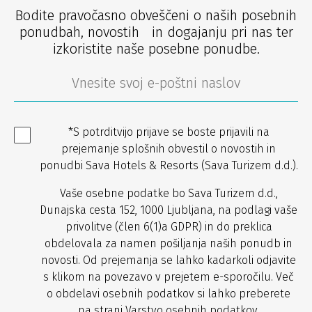
Bodite pravočasno obveščeni o naših posebnih
ponudbah, novostih in dogajanju pri nas ter
izkoristite naše posebne ponudbe.
*S potrditvijo prijave se boste prijavili na
prejemanje splošnih obvestil o novostih in
ponudbi Sava Hotels & Resorts (Sava Turizem d.d.).
Vaše osebne podatke bo Sava Turizem d.d.,
Dunajska cesta 152, 1000 Ljubljana, na podlagi vaše
privolitve (člen 6(1)a GDPR) in do preklica
obdelovala za namen pošiljanja naših ponudb in
novosti. Od prejemanja se lahko kadarkoli odjavite
s klikom na povezavo v prejetem e-sporočilu. Več
o obdelavi osebnih podatkov si lahko preberete
na strani
Varstvo osebnih podatkov
.