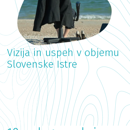
Kjer narava piše alpske
zgodbe navdiha
Vizija in uspeh v objemu
Slovenske Istre
Vrelci idej v deželi
termalne vode