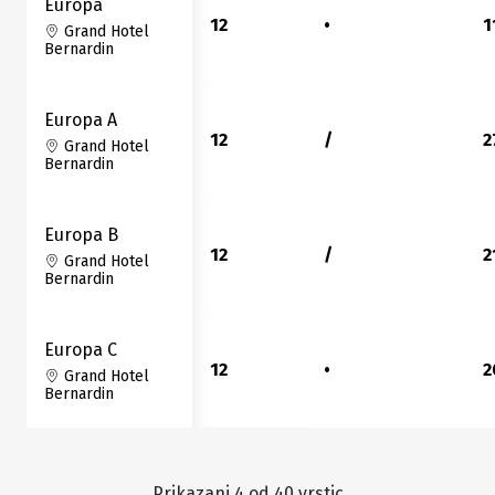
Europa
12
•
1
Grand Hotel
Bernardin
Europa A
12
/
2
Grand Hotel
Bernardin
Europa B
12
/
2
Grand Hotel
Bernardin
Europa C
12
•
2
Grand Hotel
Bernardin
Prikazani
4
od
40
vrstic