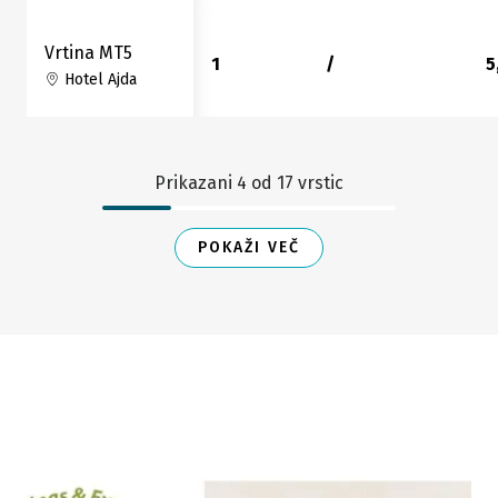
Vrtina MT5
1
/
5
Hotel Ajda
Prikazani
4
od
17
vrstic
POKAŽI VEČ