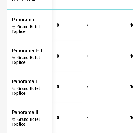
Panorama
0
•
1
Grand Hotel
Toplice
Panorama I+II
0
•
1
Grand Hotel
Toplice
Panorama I
0
•
1
Grand Hotel
Toplice
Panorama II
0
•
1
Grand Hotel
Toplice