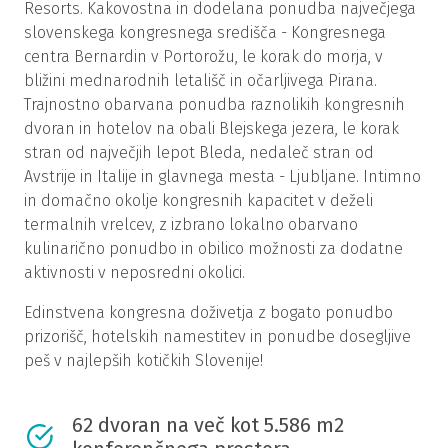
Resorts. Kakovostna in dodelana ponudba največjega
slovenskega kongresnega središča - Kongresnega
centra Bernardin v Portorožu, le korak do morja, v
bližini mednarodnih letališč in očarljivega Pirana.
Trajnostno obarvana ponudba raznolikih kongresnih
dvoran in hotelov na obali Blejskega jezera, le korak
stran od največjih lepot Bleda, nedaleč stran od
Avstrije in Italije in glavnega mesta - Ljubljane. Intimno
in domačno okolje kongresnih kapacitet v deželi
termalnih vrelcev, z izbrano lokalno obarvano
kulinarično ponudbo in obilico možnosti za dodatne
aktivnosti v neposredni okolici.
Edinstvena kongresna doživetja z bogato ponudbo
prizorišč, hotelskih namestitev in ponudbe dosegljive
peš v najlepših kotičkih Slovenije!
62 dvoran na več kot 5.586 m2