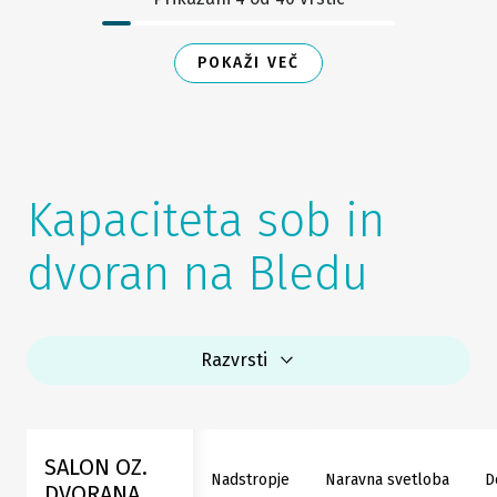
POKAŽI VEČ
Kapaciteta sob in
dvoran na Bledu
Razvrsti
SALON OZ.
Nadstropje
Naravna svetloba
D
DVORANA