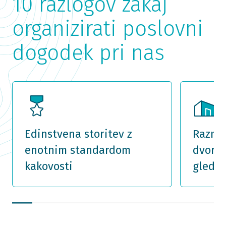
10 razlogov zakaj
organizirati poslovni
dogodek pri nas
Edinstvena storitev z
Raznol
enotnim standardom
dvoran
kakovosti
glede 