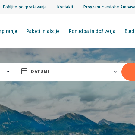
Pošljite povpraševanje
Kontakti
Program zvestobe Ambas
piranje
Paketi in akcije
Ponudba in doživetja
Bled
DATUMI