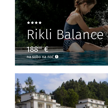
Rikli Balance
188
€
00
na sobo na noč