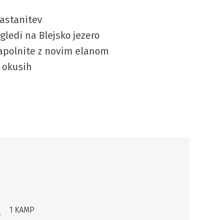
nastanitev
gledi na Blejsko jezero
napolnite z novim elanom
h okusih
1 KAMP