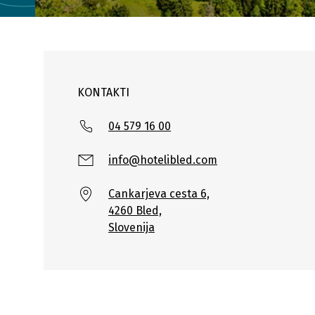
KONTAKTI
04 579 16 00
info@hotelibled.com
Cankarjeva cesta 6,
4260 Bled,
Slovenija