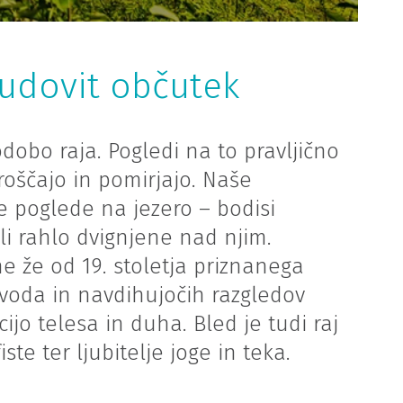
čudovit občutek
odobo raja. Pogledi na to pravljično
roščajo in pomirjajo. Naše
e poglede na jezero – bodisi
i rahlo dvignjene nad njim.
e že od 19. stoletja priznanega
h voda in navdihujočih razgledov
jo telesa in duha. Bled je tudi raj
ste ter ljubitelje joge in teka.