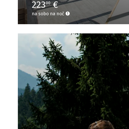
223
€
00
na sobo na noč