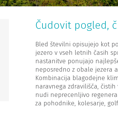
Čudovit pogled, 
Bled številni opisujejo kot p
jezero v vseh letnih časih sp
nastanitve ponujajo najlepš
neposredno z obale jezera al
Kombinacija blagodejne klim
naravnega zdravilišča, čisti
nudi neprecenljivo regeneraci
za pohodnike, kolesarje, golfi