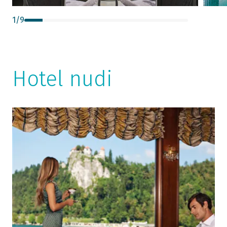
1
/
9
Hotel nudi