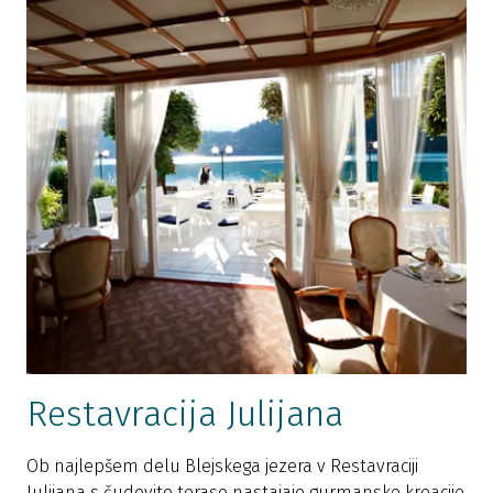
Restavracija Julijana
Ob najlepšem delu Blejskega jezera v Restavraciji
Julijana s čudovito teraso nastajajo gurmanske kreacije