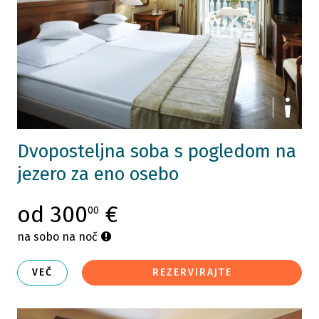
Dvoposteljna soba s pogledom na
jezero za eno osebo
od 300
€
00
na sobo na noč
VEČ
REZERVIRAJTE