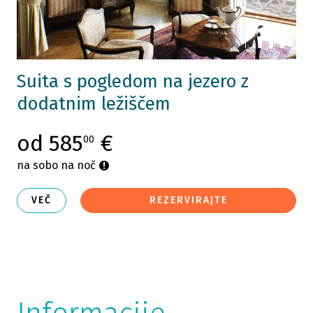
Suita s pogledom na jezero z
dodatnim ležiščem
od 585
€
00
na sobo na noč
VEČ
REZERVIRAJTE