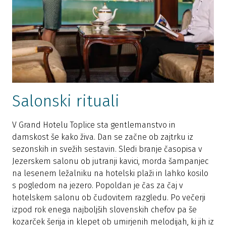
Salonski rituali
V Grand Hotelu Toplice sta gentlemanstvo in
damskost še kako živa. Dan se začne ob zajtrku iz
sezonskih in svežih sestavin. Sledi branje časopisa v
Jezerskem salonu ob jutranji kavici, morda šampanjec
na lesenem ležalniku na hotelski plaži in lahko kosilo
s pogledom na jezero. Popoldan je čas za čaj v
hotelskem salonu ob čudovitem razgledu. Po večerji
izpod rok enega najboljših slovenskih chefov pa še
kozarček šerija in klepet ob umirjenih melodijah, ki jih iz