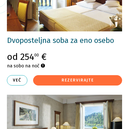
Dvoposteljna soba za eno osebo
od 254
€
00
na sobo na noč
VEČ
REZERVIRAJTE