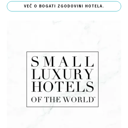
VEČ O BOGATI ZGODOVINI HOTELA.