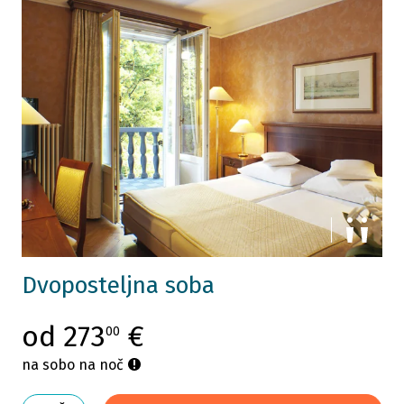
Dvoposteljna soba
od 273
€
00
na sobo na noč