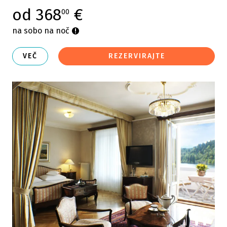
od 368
€
00
na sobo na noč
VEČ
REZERVIRAJTE