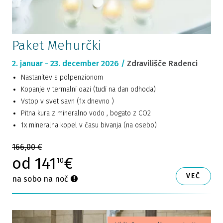
Paket Mehurčki
2. januar - 23. december 2026 /
Zdravilišče Radenci
Nastanitev s polpenzionom
Kopanje v termalni oazi (tudi na dan odhoda)
Vstop v svet savn (1x dnevno )
Pitna kura z mineralno vodo , bogato z CO2
1x mineralna kopel v času bivanja (na osebo)
166,00 €
od 141
€
10
VEČ
na sobo na noč