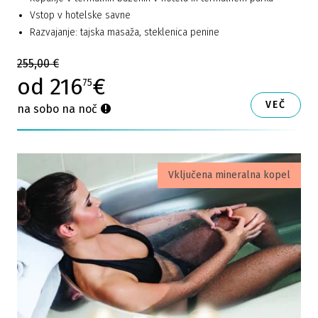
Vstop v hotelske savne
Razvajanje: tajska masaža, steklenica penine
255,00 €
od 216
€
75
VEČ
na sobo na noč
Vključena mineralna kopel