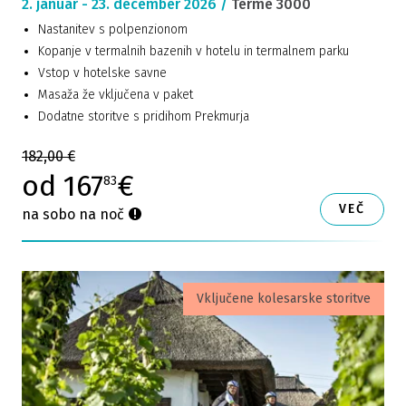
2. januar - 23. december 2026 /
Terme 3000
Nastanitev s polpenzionom
Kopanje v termalnih bazenih v hotelu in termalnem parku
Vstop v hotelske savne
Masaža že vključena v paket
Dodatne storitve s pridihom Prekmurja
182,00 €
od 167
€
83
VEČ
na sobo na noč
Vključene kolesarske storitve