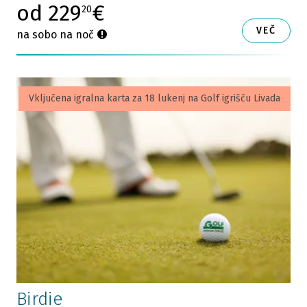
od 229
€
20
VEČ
na sobo na noč
Vključena igralna karta za 18 lukenj na Golf igrišču Livada
Birdie