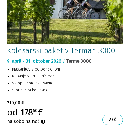
Kolesarski paket v Termah 3000
9. april - 31. oktober 2026 /
Terme 3000
Nastanitev s polpenzionom
Kopanje v termalnih bazenih
Vstop v hotelske savne
Storitve za kolesarje
210,00 €
od 178
€
50
VEČ
na sobo na noč