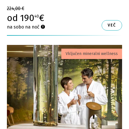
224,00 €
od 190
€
40
VEČ
na sobo na noč
Vključen mineralni wellness