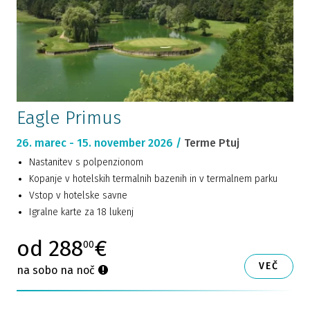
Eagle Primus
26. marec - 15. november 2026 /
Terme Ptuj
Nastanitev s polpenzionom
Kopanje v hotelskih termalnih bazenih in v termalnem parku
Vstop v hotelske savne
Igralne karte za 18 lukenj
od 288
€
00
VEČ
na sobo na noč