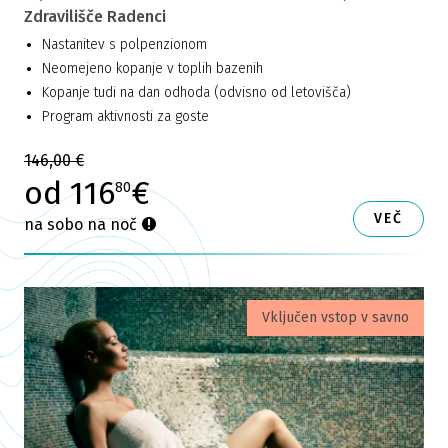
Zdravilišče Radenci
Nastanitev s polpenzionom
Neomejeno kopanje v toplih bazenih
Kopanje tudi na dan odhoda (odvisno od letovišča)
Program aktivnosti za goste
146,00 €
od 116
€
80
VEČ
na sobo na noč
Vključen vstop v savno