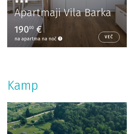
Apartmaji Vila Barka
190
€
00
VEČ
na apartma na noč
Kamp