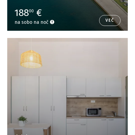
188
€
00
VEČ
na sobo na noč