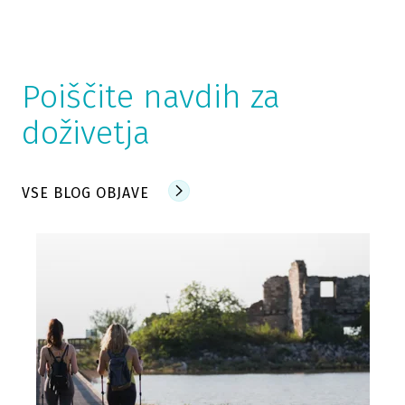
Tropic bar
Poiščite navdih za
Restavracija Taverna
doživetja
Beach bar Sol
VSE BLOG OBJAVE