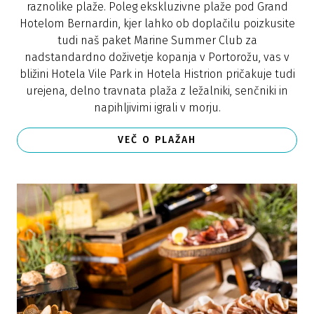
raznolike plaže. Poleg ekskluzivne plaže pod Grand
Hotelom Bernardin, kjer lahko ob doplačilu poizkusite
tudi naš paket Marine Summer Club za
nadstandardno doživetje kopanja v Portorožu, vas v
bližini Hotela Vile Park in Hotela Histrion pričakuje tudi
urejena, delno travnata plaža z ležalniki, senčniki in
napihljivimi igrali v morju.
VEČ O PLAŽAH