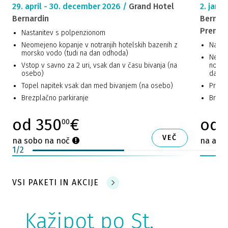
29. april - 30. december 2026 /
Grand Hotel
2. janu
Bernardin
Bernard
Premium
Nastanitev s polpenzionom
Neomejeno kopanje v notranjih hotelskih bazenih z
Nasta
morsko vodo (tudi na dan odhoda)
Neomej
Vstop v savno za 2 uri, vsak dan v času bivanja (na
notran
osebo)
dan o
Topel napitek vsak dan med bivanjem (na osebo)
Progra
Brezplačno parkiranje
Brezp
od 350
€
od 
00
VEČ
na sobo na noč
na apa
1
/
2
VSI PAKETI IN AKCIJE
Kažipot po St.