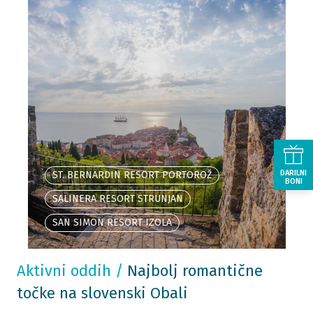
DARILNI
ST. BERNARDIN RESORT PORTOROŽ
BONI
SALINERA RESORT STRUNJAN
SAN SIMON RESORT IZOLA
Aktivni oddih
/
Najbolj romantične
točke na slovenski Obali