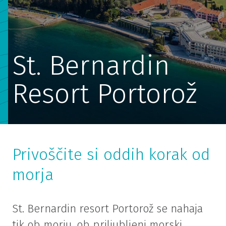
St. Bernardin
Resort Portorož
Privoščite si oddih korak od
morja
St. Bernardin resort Portorož se nahaja
tik ob morju, ob priljubljeni morski