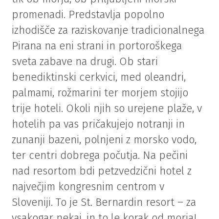
promenadi. Predstavlja popolno
izhodišče za raziskovanje tradicionalnega
Pirana na eni strani in portoroškega
sveta zabave na drugi. Ob stari
benediktinski cerkvici, med oleandri,
palmami, rožmarini ter morjem stojijo
trije hoteli. Okoli njih so urejene plaže, v
hotelih pa vas pričakujejo notranji in
zunanji bazeni, polnjeni z morsko vodo,
ter centri dobrega počutja. Na pečini
nad resortom bdi petzvedzični hotel z
največjim kongresnim centrom v
Sloveniji. To je St. Bernardin resort – za
vsakogar nekaj, in to le korak od morja!