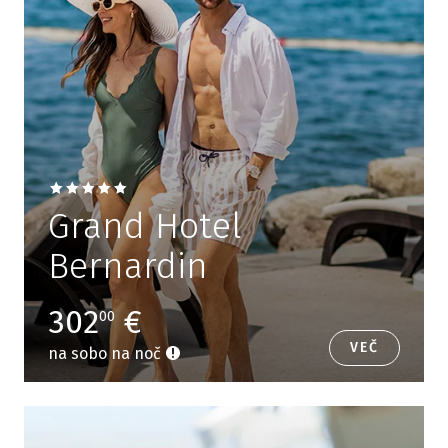
Grand Hotel
Bernardin
302
€
00
VEČ
na sobo na noč