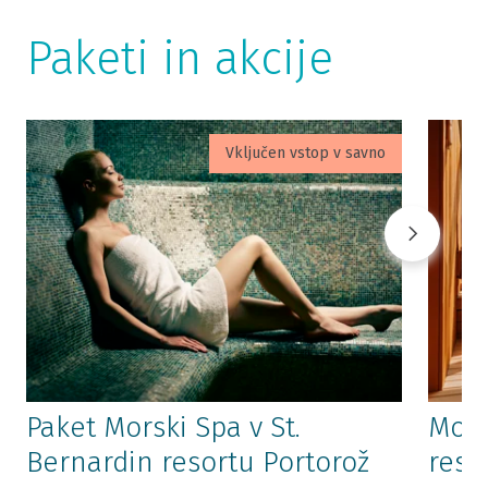
Paketi in akcije
Vključen vstop v savno
Paket Morski Spa v St.
Mors
Bernardin resortu Portorož
reso