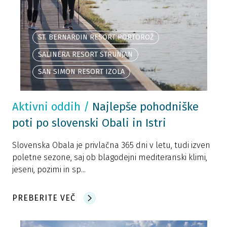
ST. BERNARDIN RESORT PORTOROŽ
SALINERA RESORT STRUNJAN
SAN SIMON RESORT IZOLA
Aktivni oddih
/
Najlepše pohodniške
poti po slovenski Obali in Istri
Slovenska Obala je privlačna 365 dni v letu, tudi izven
poletne sezone, saj ob blagodejni mediteranski klimi,
jeseni, pozimi in sp...
PREBERITE VEČ