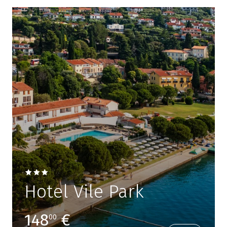
Hotel Vile Park
148
€
00