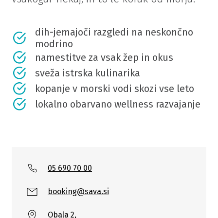
dih-jemajoči razgledi na neskončno
modrino
namestitve za vsak žep in okus
sveža istrska kulinarika
kopanje v morski vodi skozi vse leto
lokalno obarvano wellness razvajanje
05 690 70 00
booking@sava.si
Obala 2,