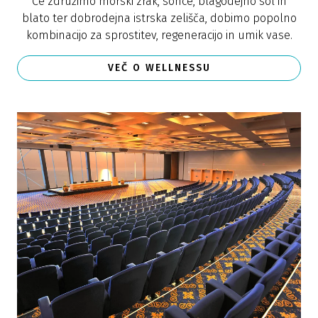
Če združimo morski zrak, sonce, blagodejno sol in
blato ter dobrodejna istrska zelišča, dobimo popolno
kombinacijo za sprostitev, regeneracijo in umik vase.
VEČ O WELLNESSU