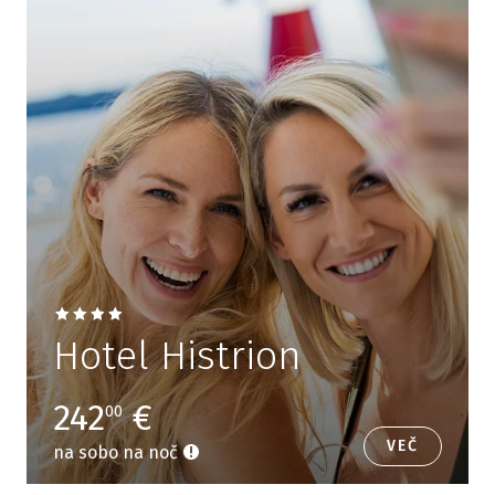
Hotel Histrion
242
€
00
VEČ
na sobo na noč