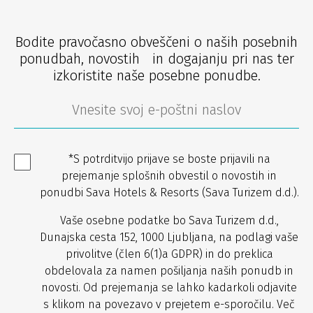
Bodite pravočasno obveščeni o naših posebnih
ponudbah, novostih in dogajanju pri nas ter
izkoristite naše posebne ponudbe.
*S potrditvijo prijave se boste prijavili na
prejemanje splošnih obvestil o novostih in
ponudbi Sava Hotels & Resorts (Sava Turizem d.d.).
Vaše osebne podatke bo Sava Turizem d.d.,
Dunajska cesta 152, 1000 Ljubljana, na podlagi vaše
privolitve (člen 6(1)a GDPR) in do preklica
obdelovala za namen pošiljanja naših ponudb in
novosti. Od prejemanja se lahko kadarkoli odjavite
s klikom na povezavo v prejetem e-sporočilu. Več