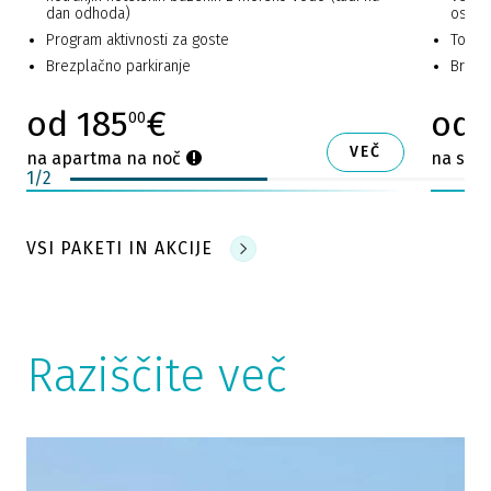
dan odhoda)
osebo
Program aktivnosti za goste
Topel
Brezplačno parkiranje
Brezp
od 185
€
od 
00
VEČ
na apartma na noč
na sob
1
/
2
VSI PAKETI IN AKCIJE
Raziščite več