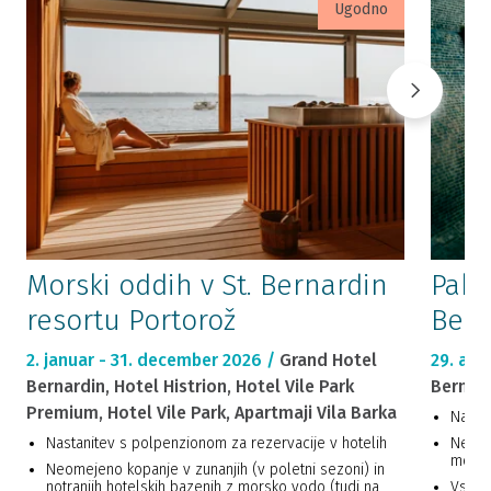
Ugodno
Morski oddih v St. Bernardin
Pake
resortu Portorož
Bern
2. januar - 31. december 2026 /
Grand Hotel
29. apr
Bernardin, Hotel Histrion, Hotel Vile Park
Bernar
Premium, Hotel Vile Park, Apartmaji Vila Barka
Nasta
Nastanitev s polpenzionom za rezervacije v hotelih
Neome
morsk
Neomejeno kopanje v zunanjih (v poletni sezoni) in
notranjih hotelskih bazenih z morsko vodo (tudi na
Vstop 