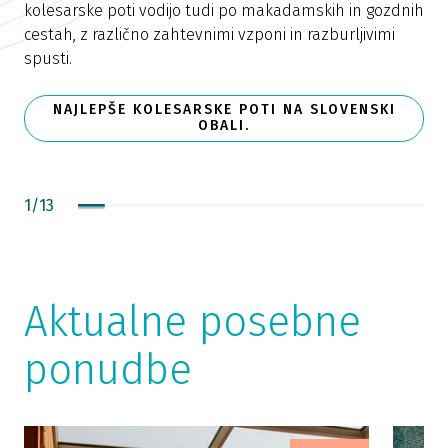
P
kolesarske poti vodijo tudi po makadamskih in gozdnih
i
cestah, z različno zahtevnimi vzponi in razburljivimi
n
spusti.
m
n
NAJLEPŠE KOLESARSKE POTI NA SLOVENSKI
OBALI.
1
/
13
Aktualne posebne
ponudbe