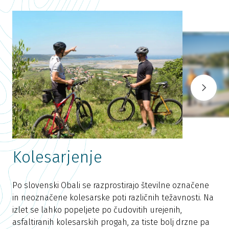
Kolesarjenje
S
Po slovenski Obali se razprostirajo številne označene
b
in neoznačene kolesarske poti različnih težavnosti. Na
s
izlet se lahko popeljete po čudovitih urejenih,
n
asfaltiranih kolesarskih progah, za tiste bolj drzne pa