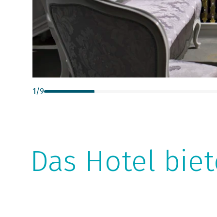
1
/
9
Das Hotel biet