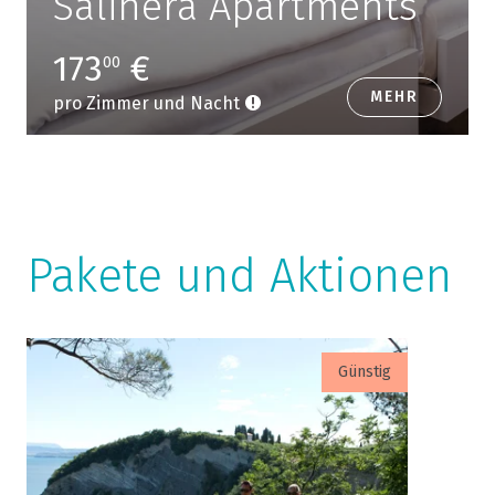
Salinera Apartments
173
€
00
MEHR
pro Zimmer und Nacht
Pakete und Aktionen
Günstig