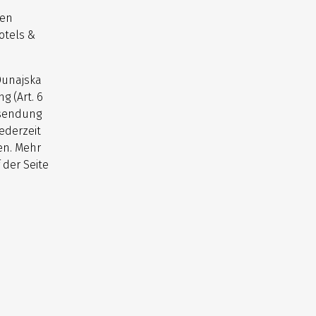
nen
otels &
Dunajska
g (Art. 6
usendung
ederzeit
en. Mehr
 der Seite