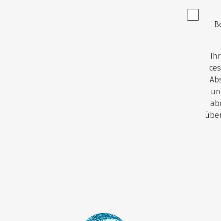
B
Ih
ces
Abs
un
ab
über