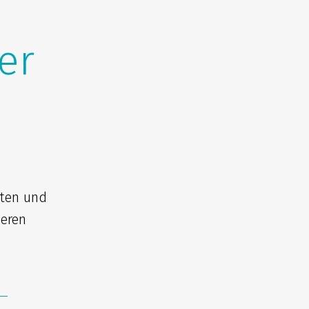
er
iten und
seren