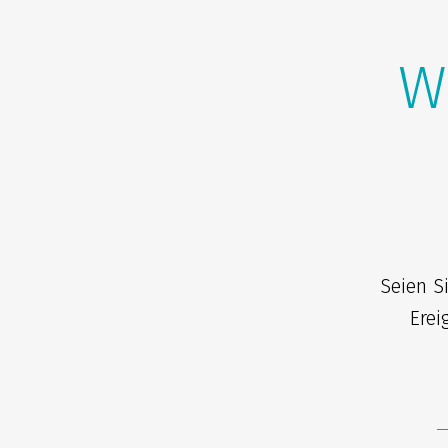
W
Seien S
Erei