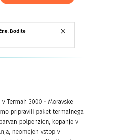
ične. Bodite
ih v Termah 3000 - Moravske
 smo pripravili paket termalnega
obarvan polpenzion, kopanje v
anja, neomejen vstop v