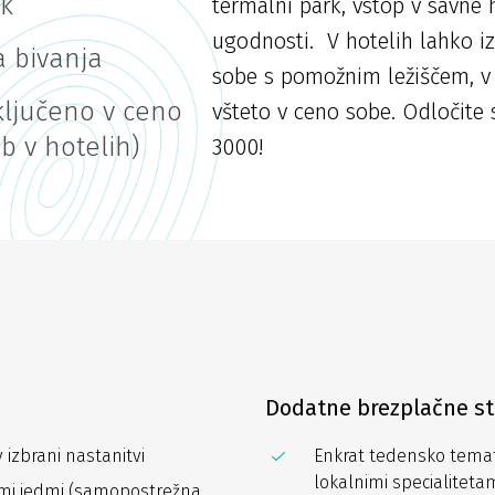
rk
termalni park, vstop v savne 
ugodnosti. V hotelih lahko iz
a bivanja
sobe s pomožnim ležiščem, v k
ključeno v ceno
všteto v ceno sobe. Odločite
b v hotelih)
3000!
Dodatne brezplačne st
 izbrani nastanitvi
Enkrat tedensko temat
lokalnimi specialiteta
mi jedmi (samopostrežna