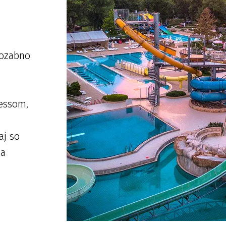
pozabno
essom,
aj so
za