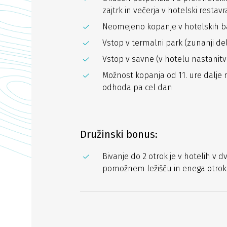
zajtrk in večerja v hotelski restavra
Neomejeno kopanje v hotelskih ba
Vstop v termalni park (zunanji del o
Vstop v savne (v hotelu nastanitv
Možnost kopanja od 11. ure dalje
odhoda pa cel dan
Družinski bonus:
Bivanje do 2 otrok je v hotelih v 
pomožnem ležišču in enega otroka 