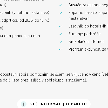
ciji)
Brisače za osebno neg
zenih (v hotelu nastanitve)
Kopalne brisače, kopaln
nastanitvah
dprt cca. od 26. 5. do 15. 9.)
Ležalniki ob hotelskih
e)
Zunanje parkirišče
 na dan prihoda, na dan
Brezplačen internet
Program aktivnosti za v
dvoposteljni sobi s pomožnim ležiščem že vključeno v ceno (vel
do 6. leta brez ležišča v sobi skupaj s staršema).
VEČ INFORMACIJ O PAKETU