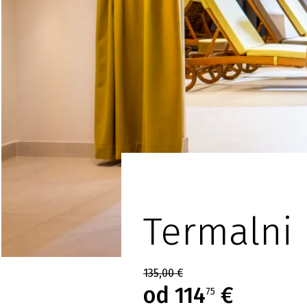
Termalni 
135,00 €
od 114
€
75