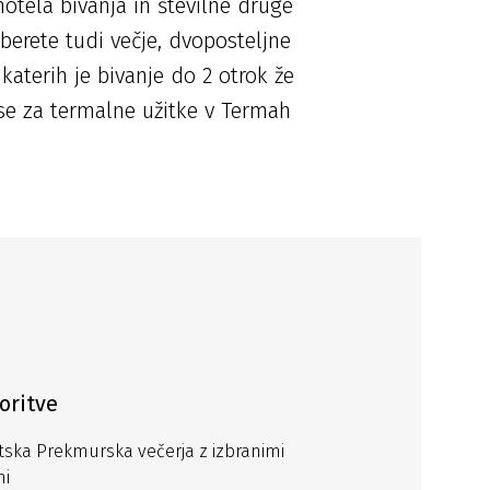
hotela bivanja in številne druge
berete tudi večje, dvoposteljne
aterih je bivanje do 2 otrok že
 se za termalne užitke v Termah
oritve
ska Prekmurska večerja z izbranimi
mi