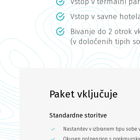
Vstop v termalni pa
Vstop v savne hotel
Bivanje do 2 otrok v
(v določenih tipih so
Paket vključuje
Standardne storitve
Nastanitev v izbranem tipu sobe v
Okusen polpenzion s prekmurski