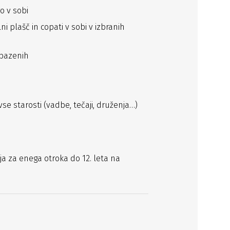
o v sobi
i plašč in copati v sobi v izbranih
 bazenih
se starosti (vadbe, tečaji, druženja…)
ja za enega otroka do 12. leta na