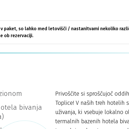
 v paket, so lahko med letovišči / nastanitvami nekoliko razl
e ob rezervaciji.
nzionom
Privoščite si sproščujoč odd
Toplice! V naših treh hotelih
otela bivanja
uživanja, ki vsebuje lokalno 
a)
termalnih bazenih hotela biv