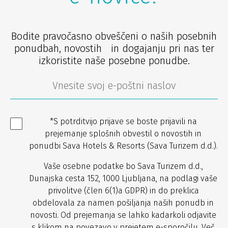
Bodite pravočasno obveščeni o naših posebnih
ponudbah, novostih in dogajanju pri nas ter
izkoristite naše posebne ponudbe.
*S potrditvijo prijave se boste prijavili na
prejemanje splošnih obvestil o novostih in
ponudbi Sava Hotels & Resorts (Sava Turizem d.d.).
Vaše osebne podatke bo Sava Turizem d.d.,
Dunajska cesta 152, 1000 Ljubljana, na podlagi vaše
privolitve (člen 6(1)a GDPR) in do preklica
obdelovala za namen pošiljanja naših ponudb in
novosti. Od prejemanja se lahko kadarkoli odjavite
s klikom na povezavo v prejetem e-sporočilu. Več