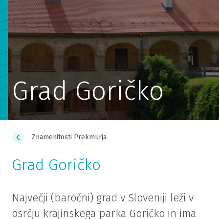
Grad Goričko
Znamenitosti Prekmurja
Grad Goričko
Največji (baročni) grad v Sloveniji leži v
osrčju krajinskega parka Goričko in ima