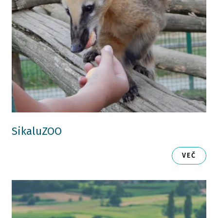
SikaluZOO
VEČ