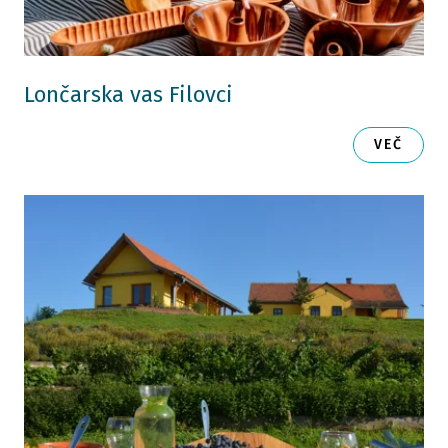
Lončarska vas Filovci
VEČ