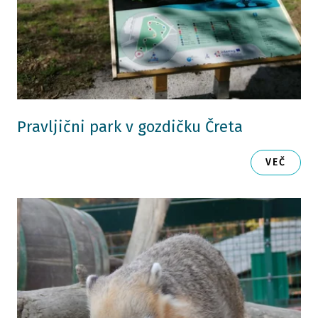
Pravljični park v gozdičku Čreta
VEČ