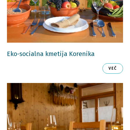
Eko-socialna kmetija Korenika
VEČ