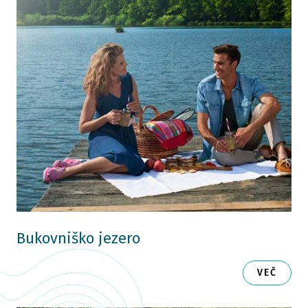
Bukovniško jezero
VEČ