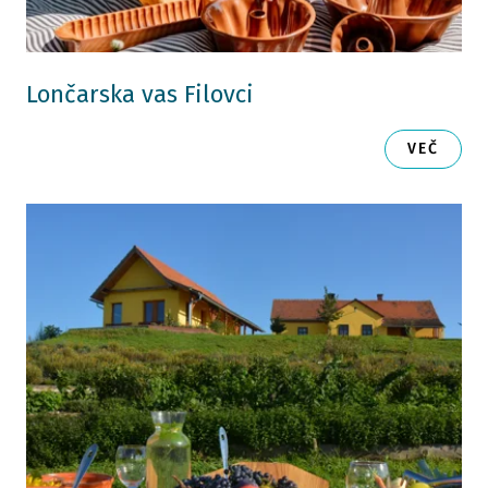
Lončarska vas Filovci
VEČ