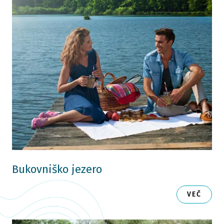
Bukovniško jezero
VEČ