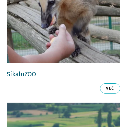
SikaluZOO
VEČ