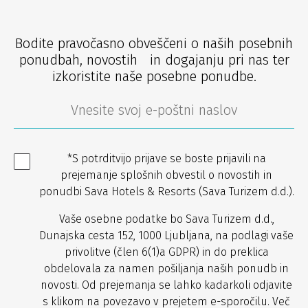
Bodite pravočasno obveščeni o naših posebnih
ponudbah, novostih in dogajanju pri nas ter
izkoristite naše posebne ponudbe.
*S potrditvijo prijave se boste prijavili na
prejemanje splošnih obvestil o novostih in
ponudbi Sava Hotels & Resorts (Sava Turizem d.d.).
Vaše osebne podatke bo Sava Turizem d.d.,
Dunajska cesta 152, 1000 Ljubljana, na podlagi vaše
privolitve (člen 6(1)a GDPR) in do preklica
obdelovala za namen pošiljanja naših ponudb in
novosti. Od prejemanja se lahko kadarkoli odjavite
s klikom na povezavo v prejetem e-sporočilu. Več