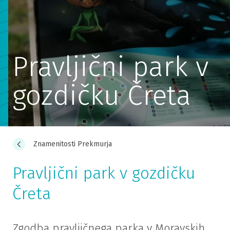
Pravljični park v
gozdičku Čreta
Znamenitosti Prekmurja
Pravljični park v gozdičku
Čreta
Zgodba pravljičnega parka v Moravskih