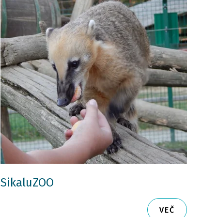
SikaluZOO
VEČ