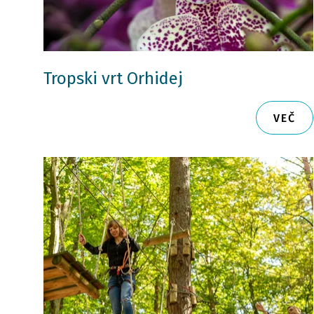
Tropski vrt Orhidej
VEČ