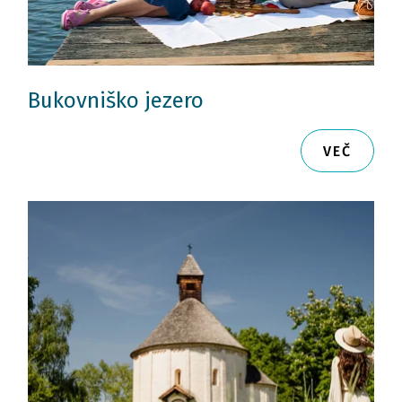
Bukovniško jezero
VEČ