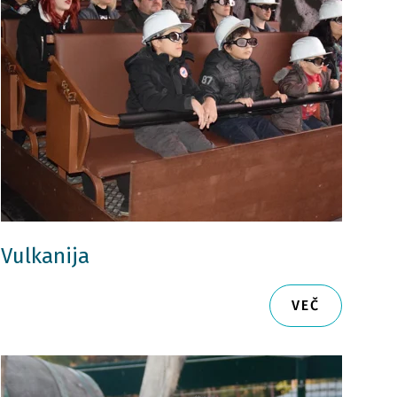
Vulkanija
VEČ