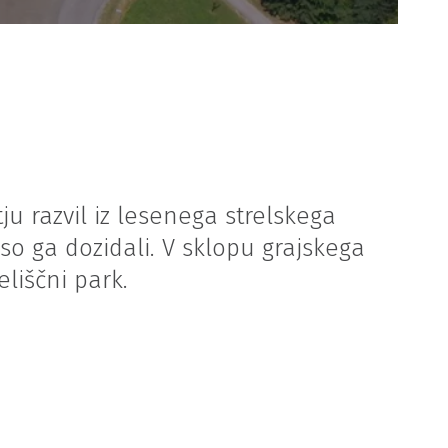
tju razvil iz lesenega strelskega
 so ga dozidali. V sklopu grajskega
liščni park.