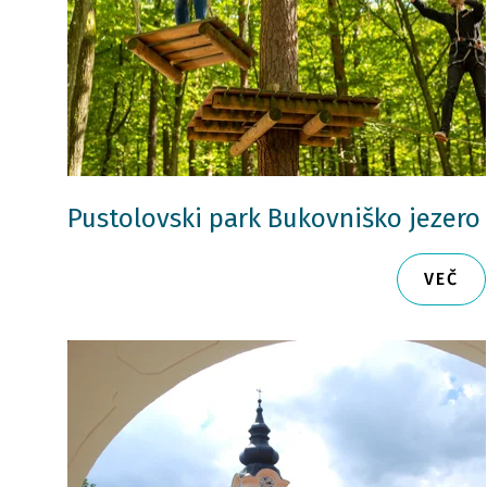
Pustolovski park Bukovniško jezero
VEČ