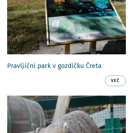
Pravljični park v gozdičku Čreta
VEČ