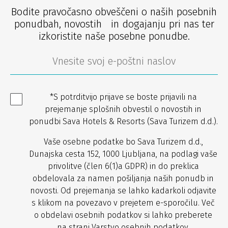
Bodite pravočasno obveščeni o naših posebnih
ponudbah, novostih in dogajanju pri nas ter
izkoristite naše posebne ponudbe.
*S potrditvijo prijave se boste prijavili na
prejemanje splošnih obvestil o novostih in
ponudbi Sava Hotels & Resorts (Sava Turizem d.d.).
Vaše osebne podatke bo Sava Turizem d.d.,
Dunajska cesta 152, 1000 Ljubljana, na podlagi vaše
privolitve (člen 6(1)a GDPR) in do preklica
obdelovala za namen pošiljanja naših ponudb in
novosti. Od prejemanja se lahko kadarkoli odjavite
s klikom na povezavo v prejetem e-sporočilu. Več
o obdelavi osebnih podatkov si lahko preberete
na strani
Varstvo osebnih podatkov
.