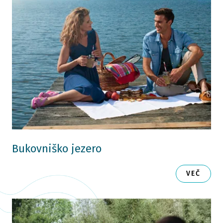
Bukovniško jezero
VEČ