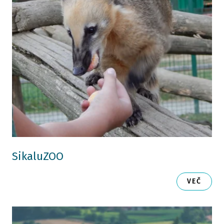
SikaluZOO
VEČ