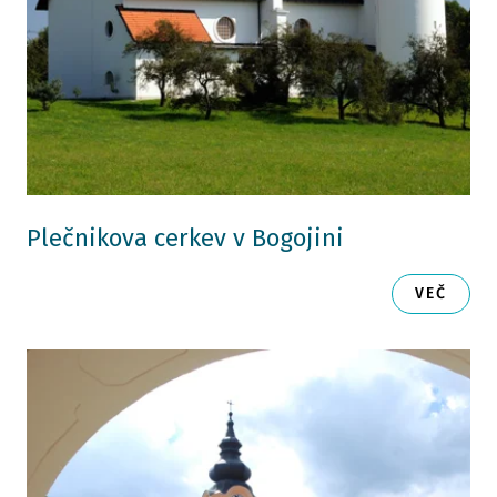
Plečnikova cerkev v Bogojini
VEČ