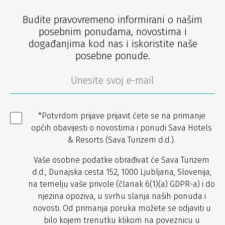
Budite pravovremeno informirani o našim
posebnim ponudama, novostima i
događanjima kod nas i iskoristite naše
posebne ponude.
*Potvrdom prijave prijavit ćete se na primanje
općih obavijesti o novostima i ponudi Sava Hotels
& Resorts (Sava Turizem d.d.).
Vaše osobne podatke obrađivat će Sava Turizem
d.d., Dunajska cesta 152, 1000 Ljubljana, Slovenija,
na temelju vaše privole (članak 6(1)(a) GDPR-a) i do
njezina opoziva, u svrhu slanja naših ponuda i
novosti. Od primanja poruka možete se odjaviti u
bilo kojem trenutku klikom na poveznicu u