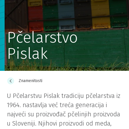
Pčelarstvo
Pislak
Znamenitosti
U Pčelarstvu Pislak tradiciju pčelarstva iz
1964. nastavlja već treća generacija i
najveći su proizvođač pčelinjih proizvoda
u Sloveniji. Njihovi proizvodi od meda,