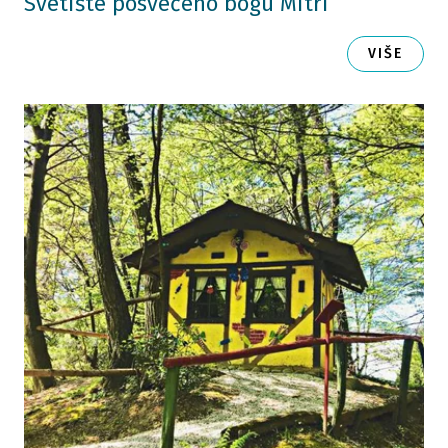
Svetište posvećeno bogu Mitri
VIŠE