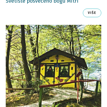
Svetište posvećeno bogu Mitri
VIŠE