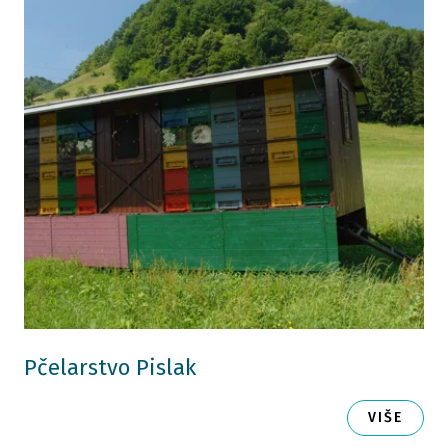
Pčelarstvo Pislak
VIŠE