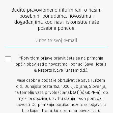
Budite pravovremeno informirani o našim
posebnim ponudama, novostima i
događanjima kod nas i iskoristite naše
posebne ponude.
*Potvrdom prijave prijavit ćete se na primanje
općih obavijesti o novostima i ponudi Sava Hotels
& Resorts (Sava Turizem d.d.).
Vaše osobne podatke obrađivat će Sava Turizem
d.d., Dunajska cesta 152, 1000 Ljubljana, Slovenija,
na temelju vaše privole (članak 6(1)(a) GDPR-a) i do
njezina opoziva, u svrhu slanja naših ponuda i
novosti. Od primanja poruka možete se odjaviti u
bilo kojem trenutku klikom na poveznicu u