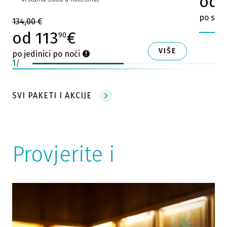
od 
po sobi
134,00 €
od 113
€
90
VIŠE
po jedinici po noći
1
/
SVI PAKETI I AKCIJE
Provjerite i