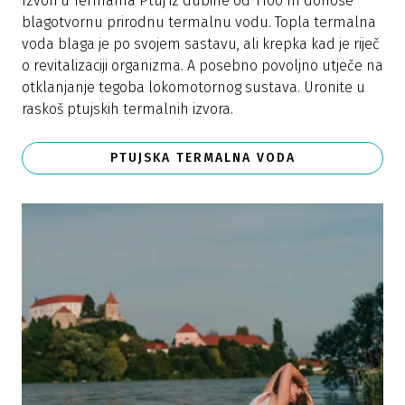
Izvori u Termama Ptuj iz dubine od 1100 m donose
blagotvornu prirodnu termalnu vodu. Topla termalna
voda blaga je po svojem sastavu, ali krepka kad je riječ
o revitalizaciji organizma. A posebno povoljno utječe na
otklanjanje tegoba lokomotornog sustava. Uronite u
raskoš ptujskih termalnih izvora.
PTUJSKA TERMALNA VODA