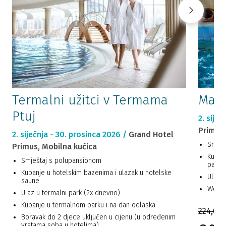
Termalni užitci v Termama
Maxi
Ptuj
2. siječ
Primus
2. siječnja - 30. prosinca 2026 /
Grand Hotel
Smješ
Primus, Mobilna kućica
Kupan
Smještaj s polupansionom
parka
Kupanje u hotelskim bazenima i ulazak u hotelske
Ulazak
saune
Wellne
Ulaz u termalni park (2x dnevno)
Kupanje u termalnom parku i na dan odlaska
224,00 
Boravak do 2 djece uključen u cijenu (u određenim
vrstama soba u hotelima)