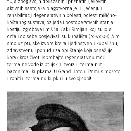
°C, a zbog svojih dokazanih i priznatih ljekovitih
aktivnih sastojaka blagotvorna je u liječenju i
rehabilitaciji degenerativnih bolesti, bolesti mišićno-
koštanog sustava, ozljeda i postoperativnih stanja
kostiju, zglobova i mišića. Čak i Rimljani koji su iole
držali do sebe posjećivali su kupališta (
thermae
). A mi
smo uz ptujske izvore kreirali jedinstvenu kupališnu,
zdravstvenu i ponudu za opuštanje koja osnažuje
korak kroz život. Isprobajte regenerativnu moć
termalne vode iz ptujskih izvora u termalnim
bazenima i kupkama. U Grand Hotelu Primus možete
uroniti u termalnu kupku i u svojoj sobi!