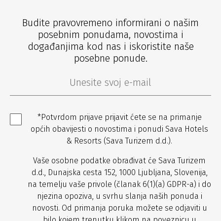
Budite pravovremeno informirani o našim
posebnim ponudama, novostima i
događanjima kod nas i iskoristite naše
posebne ponude.
*Potvrdom prijave prijavit ćete se na primanje
općih obavijesti o novostima i ponudi Sava Hotels
& Resorts (Sava Turizem d.d.).
Vaše osobne podatke obrađivat će Sava Turizem
d.d., Dunajska cesta 152, 1000 Ljubljana, Slovenija,
na temelju vaše privole (članak 6(1)(a) GDPR-a) i do
njezina opoziva, u svrhu slanja naših ponuda i
novosti. Od primanja poruka možete se odjaviti u
bilo kojem trenutku klikom na poveznicu u