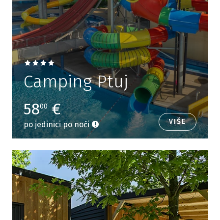
Camping Ptuj
58
€
00
VIŠE
po jedinici po noći