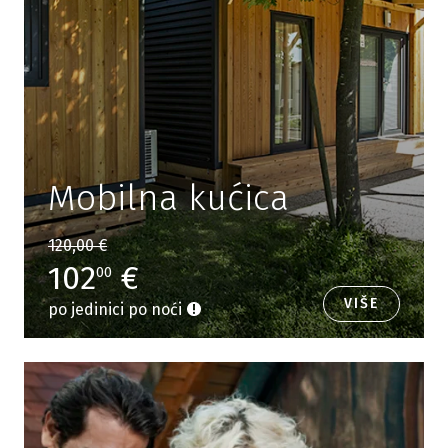
Mobilna kućica
120,00 €
102
€
00
VIŠE
po jedinici po noći