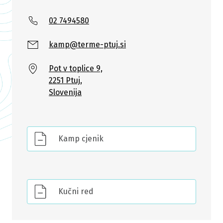
02 7494580
kamp@terme-ptuj.si
Pot v toplice 9,
2251 Ptuj,
Slovenija
Kamp cjenik
Kučni red