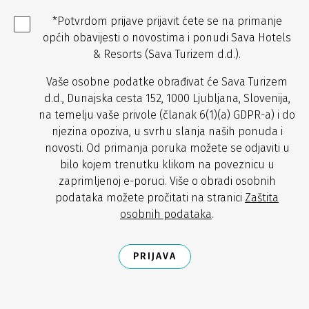
*Potvrdom prijave prijavit ćete se na primanje
općih obavijesti o novostima i ponudi Sava Hotels
& Resorts (Sava Turizem d.d.).
Vaše osobne podatke obrađivat će Sava Turizem
d.d., Dunajska cesta 152, 1000 Ljubljana, Slovenija,
na temelju vaše privole (članak 6(1)(a) GDPR-a) i do
njezina opoziva, u svrhu slanja naših ponuda i
novosti. Od primanja poruka možete se odjaviti u
bilo kojem trenutku klikom na poveznicu u
zaprimljenoj e-poruci. Više o obradi osobnih
podataka možete pročitati na stranici
Zaštita
osobnih podataka
.
PRIJAVA