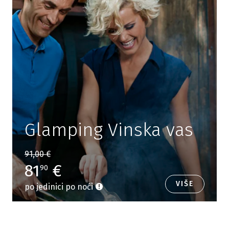
Glamping Vinska vas
91,00 €
81
€
90
VIŠE
po jedinici po noći