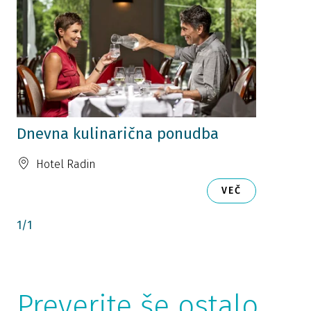
Dnevna kulinarična ponudba
Hotel Radin
VEČ
1
/
1
Preverite še ostalo