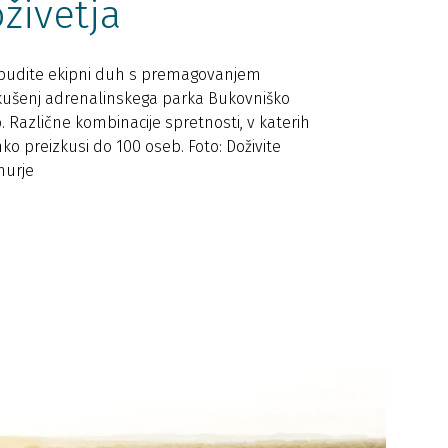
živetja
udite ekipni duh s premagovanjem
kušenj adrenalinskega parka Bukovniško
o. Različne kombinacije spretnosti, v katerih
hko preizkusi do 100 oseb. Foto: Doživite
murje