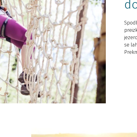
do
Spodb
preiz
jezer
se la
Prek