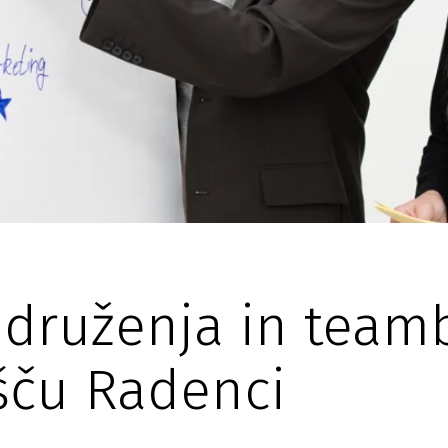
druženja in teamb
išču Radenci