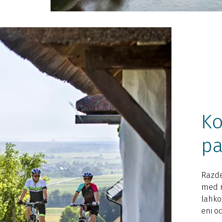
Ko
pa
Razde
med r
lahko
eni od