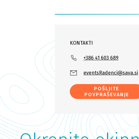
KONTAKTI
+386 41 603 689
eventsRadenci@sava.si
POŠLJITE
POVPRAŠEVANJE