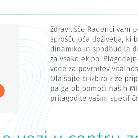
Zdravilišče Radenci vam p
sproščujoča doživetja, ki 
dinamiko in spodbudila dr
za vsako ekipo. Blagodej
vode za povrnitev vitalnos
Olajšajte si izbiro z že pr
pa ga ob pomoči naših MI
prilagodite vašim specifič