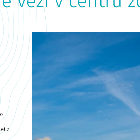
e vezi v centru z
ko
let z
: