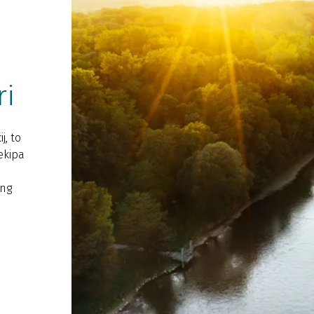
ri
j, to
ekipa
ing