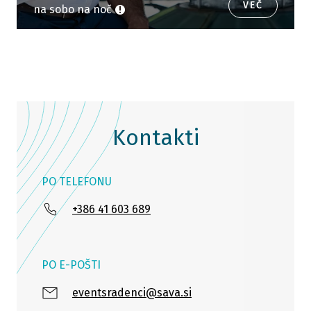
VEČ
na sobo na noč
Kontakti
PO TELEFONU
+386 41 603 689
PO E-POŠTI
eventsradenci@sava.si