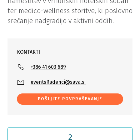
namestitev v vrhunskih hotelskih sobah
ter medico-wellness storitve, ki poslovno
srečanje nadgradijo v aktivni oddih.
KONTAKTI
+386 41 603 689
eventsRadenci@sava.si
POŠLJITE POVPRAŠEVANJE
2