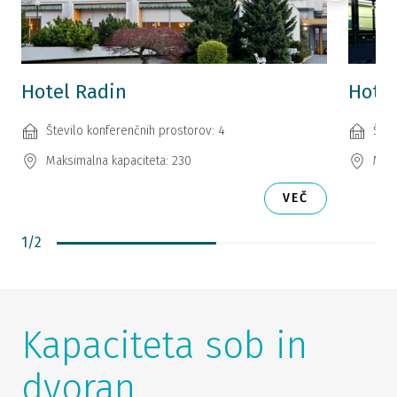
Hotel Radin
Hotel
Število konferenčnih prostorov: 4
Štev
Maksimalna kapaciteta: 230
Maks
VEČ
1
/
2
Kapaciteta sob in
dvoran