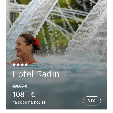
Hotel Radin
128,00 €
108
€
80
VEČ
na sobo na noč