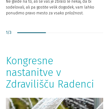
Ne glede na to, ali se vas je zbralo le nekaj, da bi
sodelovali, ali pa gostite velik dogodek, vam lahko
L
ponudimo pravo mesto za vsako priložnost.
n
1
/
3
Kongresne
nastanitve v
Zdravilišču Radenci