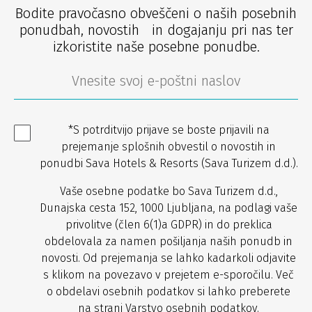
Bodite pravočasno obveščeni o naših posebnih
ponudbah, novostih in dogajanju pri nas ter
izkoristite naše posebne ponudbe.
*S potrditvijo prijave se boste prijavili na
prejemanje splošnih obvestil o novostih in
ponudbi Sava Hotels & Resorts (Sava Turizem d.d.).
Vaše osebne podatke bo Sava Turizem d.d.,
Dunajska cesta 152, 1000 Ljubljana, na podlagi vaše
privolitve (člen 6(1)a GDPR) in do preklica
obdelovala za namen pošiljanja naših ponudb in
novosti. Od prejemanja se lahko kadarkoli odjavite
s klikom na povezavo v prejetem e-sporočilu. Več
o obdelavi osebnih podatkov si lahko preberete
na strani
Varstvo osebnih podatkov
.