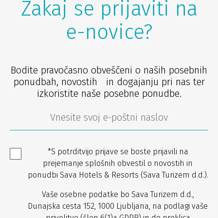
Zakaj se prijaviti na
e-novice?
Bodite pravočasno obveščeni o naših posebnih
ponudbah, novostih in dogajanju pri nas ter
izkoristite naše posebne ponudbe.
*S potrditvijo prijave se boste prijavili na
prejemanje splošnih obvestil o novostih in
ponudbi Sava Hotels & Resorts (Sava Turizem d.d.).
Vaše osebne podatke bo Sava Turizem d.d.,
Dunajska cesta 152, 1000 Ljubljana, na podlagi vaše
privolitve (člen 6(1)a GDPR) in do preklica