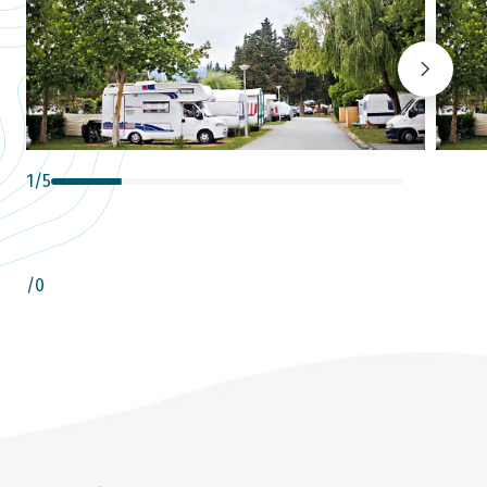
1
/
5
/
0