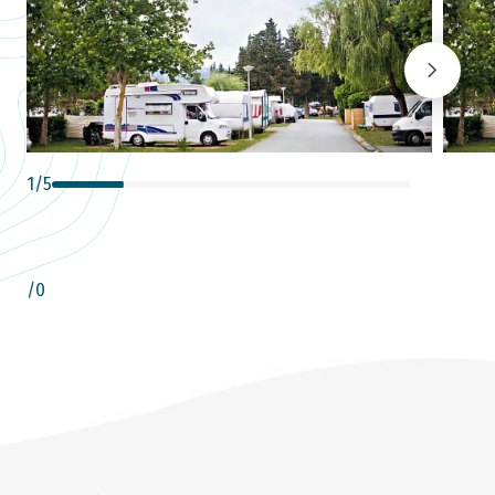
1
/
5
/
0