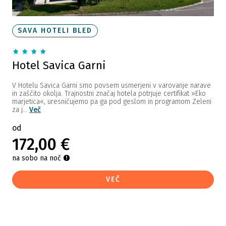
SAVA HOTELI BLED
Hotel Savica Garni
V Hotelu Savica Garni smo povsem usmerjeni v varovanje narave
in zaščito okolja. Trajnostni značaj hotela potrjuje certifikat »Eko
marjetica«, uresničujemo pa ga pod geslom in programom Zeleni
za j...
Več
od
172,00 €
na sobo na noč
VEČ