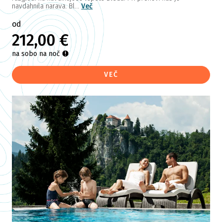
navdahnila narava. Bl...
Več
od
212,00 €
na sobo na noč
VEČ