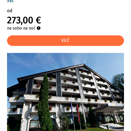
Več
od
273,00 €
na sobo na noč
VEČ