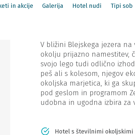
eti in akcije
Galerija
Hotel nudi
Tipi sob
V bližini Blejskega jezera na 
okolju prijazno namestitev, č
svojo lego tudi odlično izhod
peš ali s kolesom, njegov eko
okoljska marjetica, ki ga sk
pod geslom in programom Zele
udobna in ugodna izbira za 
Hotel s številnimi okoljskimi