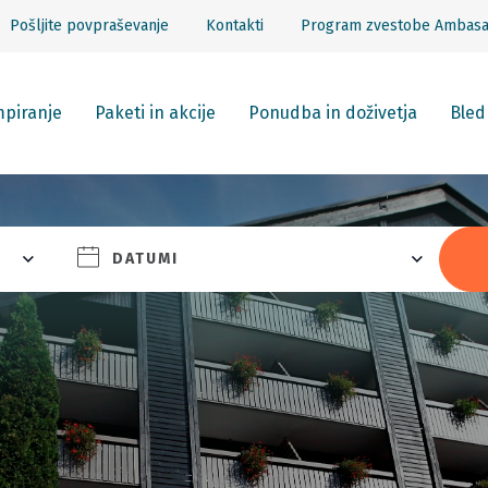
Pošljite povpraševanje
Kontakti
Program zvestobe Ambas
piranje
Paketi in akcije
Ponudba in doživetja
Bled
DATUMI