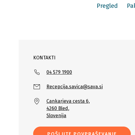
Pregled
Pak
KONTAKTI
04 579 1900
Recepcija.savica@sava.si
Cankarjeva cesta 6,
4260 Bled,
Slovenija
POŠLJITE POVPRAŠEVANJE