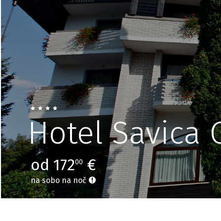
Hotel Savica 
od 172
€
00
na sobo na noč