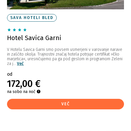
SAVA HOTELI BLED
Hotel Savica Garni
V Hotelu Savica Garni smo povsem usmerjeni v varovanje narave
in zaščito okolja. Trajnostni značaj hotela potrjuje certifikat »Eko
marjetica«, uresničujemo pa ga pod geslom in programom Zeleni
za j...
Več
od
172,00 €
na sobo na noč
VEČ