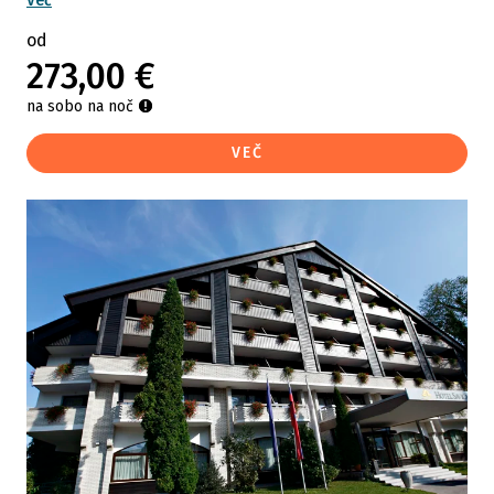
Več
od
273,00 €
na sobo na noč
VEČ