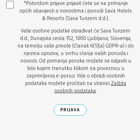
*Potvrdom prijave prijavit ćete se na primanje
općih obavijesti o novostima i ponudi Sava Hotels
& Resorts (Sava Turizem d.d.).
Vaše osobne podatke obrađivat će Sava Turizem
d.d., Dunajska cesta 152, 1000 Ljubljana, Slovenija,
na temelju vaše privole (članak 6(1)(a) GDPR-a) i do
njezina opoziva, u svrhu slanja naših ponuda i
novosti. Od primanja poruka možete se odjaviti u
bilo kojem trenutku klikom na poveznicu u
zaprimljenoj e-poruci. Više o obradi osobnih
podataka možete pročitati na stranici
Zaštita
osobnih podataka
.
PRIJAVA