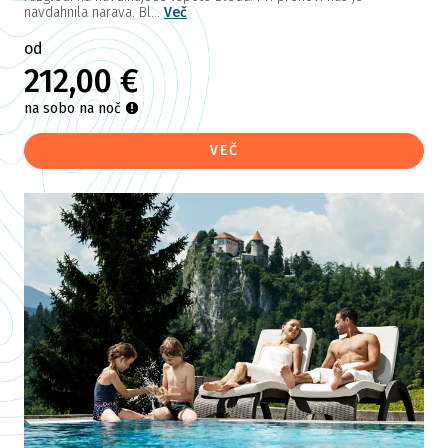
navdahnila narava. Bl...
Več
od
212,00 €
na sobo na noč
VEČ