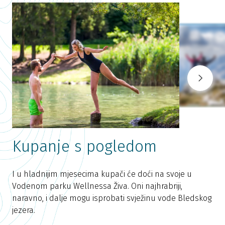
Kupanje s pogledom
I u hladnijim mjesecima kupači će doći na svoje u
P
Vodenom parku Wellnessa Živa. Oni najhrabriji,
J
naravno, i dalje mogu isprobati svježinu vode Bledskog
o
jezera.