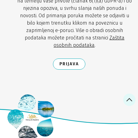
na temelju vaše privole (članak 6(1)(a) GDPR-a) i do
njezina opoziva, u svrhu slanja naših ponuda i
novosti. Od primanja poruka možete se odjaviti u
bilo kojem trenutku klikom na poveznicu u
zaprimljenoj e-poruci. Više o obradi osobnih
podataka možete pročitati na stranici
Zaštita
osobnih podataka
.
PRIJAVA