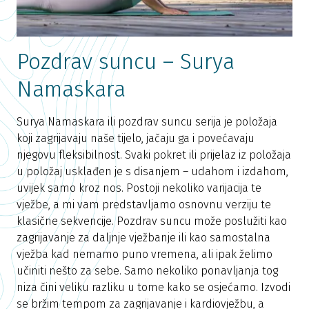
Pozdrav suncu – Surya
Namaskara
Surya Namaskara ili pozdrav suncu serija je položaja
koji zagrijavaju naše tijelo, jačaju ga i povećavaju
njegovu fleksibilnost. Svaki pokret ili prijelaz iz položaja
u položaj usklađen je s disanjem – udahom i izdahom,
uvijek samo kroz nos. Postoji nekoliko varijacija te
vježbe, a mi vam predstavljamo osnovnu verziju te
klasične sekvencije. Pozdrav suncu može poslužiti kao
zagrijavanje za daljnje vježbanje ili kao samostalna
vježba kad nemamo puno vremena, ali ipak želimo
učiniti nešto za sebe. Samo nekoliko ponavljanja tog
niza čini veliku razliku u tome kako se osjećamo. Izvodi
se bržim tempom za zagrijavanje i kardiovježbu, a