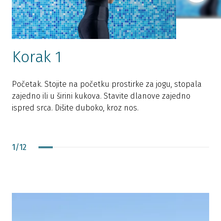
Korak 1
Početak. Stojite na početku prostirke za jogu, stopala
U
zajedno ili u širini kukova. Stavite dlanove zajedno
p
ispred srca. Dišite duboko, kroz nos.
1
/
12