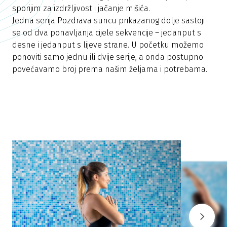
sporijim za izdržljivost i jačanje mišića.
Jedna serija Pozdrava suncu prikazanog dolje sastoji
se od dva ponavljanja cijele sekvencije – jedanput s
desne i jedanput s lijeve strane. U početku možemo
ponoviti samo jednu ili dvije serije, a onda postupno
povećavamo broj prema našim željama i potrebama.