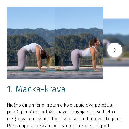
1. Mačka-krava
Nježno dinamično kretanje koje spaja dva položaja –
položaj mačke i položaj krave – zagrijava naše tijelo i
N
razgibava kralježnicu. Postavite se na dlanove i koljena.
k
Poravnajte zapešća ispod ramena i koljena ispod