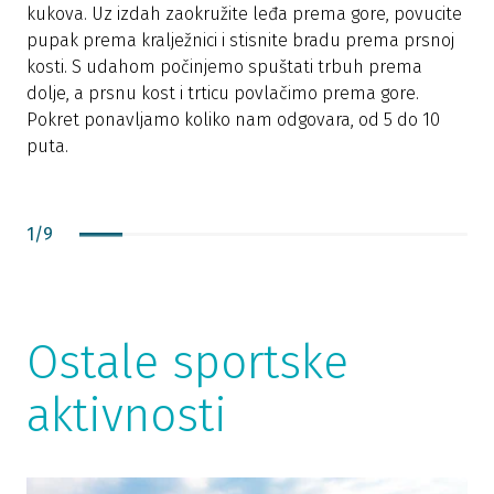
d
kukova. Uz izdah zaokružite leđa prema gore, povucite
c
pupak prema kralježnici i stisnite bradu prema prsnoj
p
kosti. S udahom počinjemo spuštati trbuh prema
K
dolje, a prsnu kost i trticu povlačimo prema gore.
a
Pokret ponavljamo koliko nam odgovara, od 5 do 10
k
puta.
o
r
Z
1
/
9
d
Ostale sportske
aktivnosti