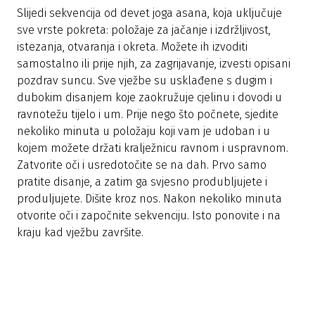
Slijedi sekvencija od devet joga asana, koja uključuje
sve vrste pokreta: položaje za jačanje i izdržljivost,
istezanja, otvaranja i okreta. Možete ih izvoditi
samostalno ili prije njih, za zagrijavanje, izvesti opisani
pozdrav suncu. Sve vježbe su usklađene s dugim i
dubokim disanjem koje zaokružuje cjelinu i dovodi u
ravnotežu tijelo i um. Prije nego što počnete, sjedite
nekoliko minuta u položaju koji vam je udoban i u
kojem možete držati kralježnicu ravnom i uspravnom.
Zatvorite oči i usredotočite se na dah. Prvo samo
pratite disanje, a zatim ga svjesno produbljujete i
produljujete. Dišite kroz nos. Nakon nekoliko minuta
otvorite oči i započnite sekvenciju. Isto ponovite i na
kraju kad vježbu završite.