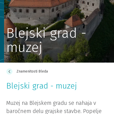
Blejski grad -
muzej
Znamenitosti Bleda
Blejski grad - muzej
Muzej na Blejskem gradu se nahaja v
baročnem delu grajske stavbe. Popelje