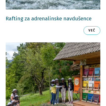
Rafting za adrenalinske navdušence
VEČ