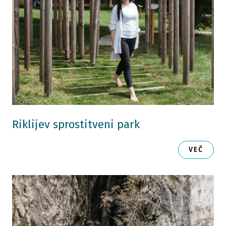
Riklijev sprostitveni park
VEČ