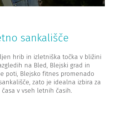
etno sankališče
en hrib in izletniška točka v bližini
zgledih na Bled, Blejski grad in
e poti, Blejsko fitnes promenado
ankališče, zato je idealna izbira za
 časa v vseh letnih časih.