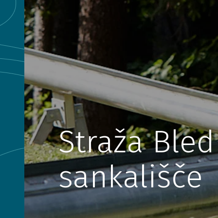
Straža Bled
sankališče