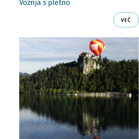
Vožnja s pletno
VEČ