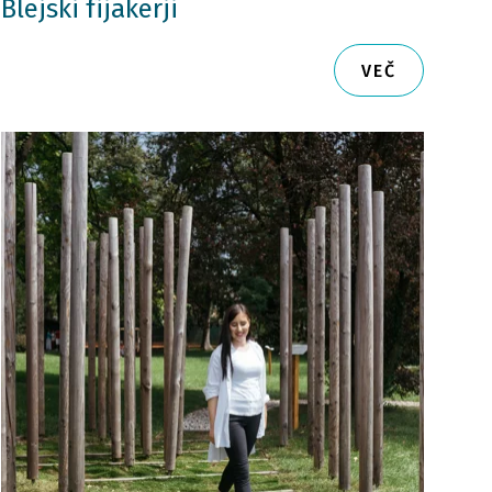
Blejski fijakerji
VEČ