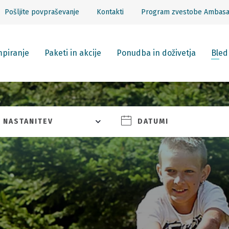
Pošljite povpraševanje
Kontakti
Program zvestobe Ambas
piranje
Paketi in akcije
Ponudba in doživetja
Bled
NASTANITEV
DATUMI