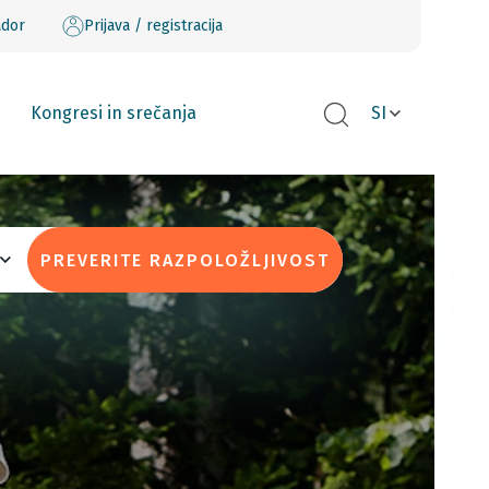
ador
Prijava / registracija
Kongresi in srečanja
SI
PREVERITE RAZPOLOŽLJIVOST