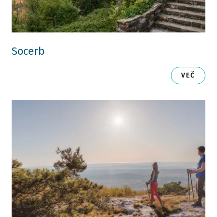
Socerb
VEČ