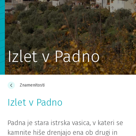
Izlet v Padno
Znamenitosti
Izlet v Padno
Padna je stara istrska vasica, v kateri se
kamnite hiše drenjajo ena ob drugi in