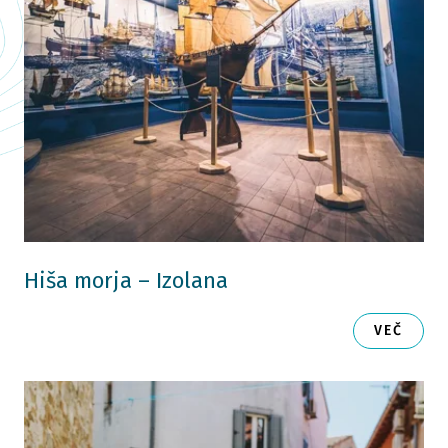
Hiša morja – Izolana
VEČ