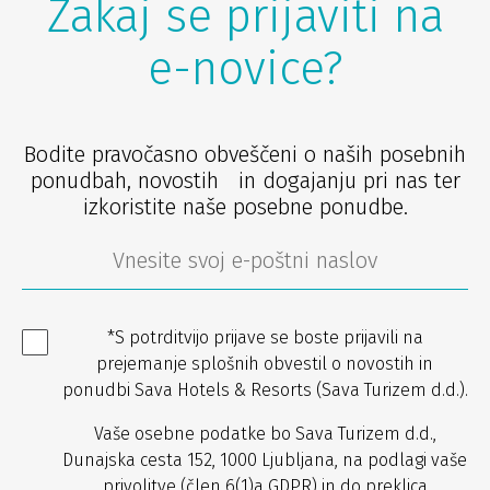
Zakaj se prijaviti na
e-novice?
Bodite pravočasno obveščeni o naših posebnih
ponudbah, novostih in dogajanju pri nas ter
izkoristite naše posebne ponudbe.
*S potrditvijo prijave se boste prijavili na
prejemanje splošnih obvestil o novostih in
ponudbi Sava Hotels & Resorts (Sava Turizem d.d.).
Vaše osebne podatke bo Sava Turizem d.d.,
Dunajska cesta 152, 1000 Ljubljana, na podlagi vaše
privolitve (člen 6(1)a GDPR) in do preklica