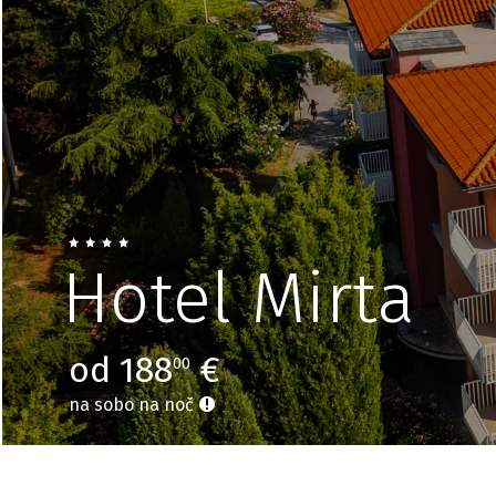
Hotel Mirta
od 188
€
00
na sobo na noč