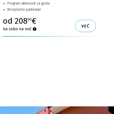
Program aktivnosti za goste
Brezplačno parkiranje
od 208
€
00
VEČ
na sobo na noč