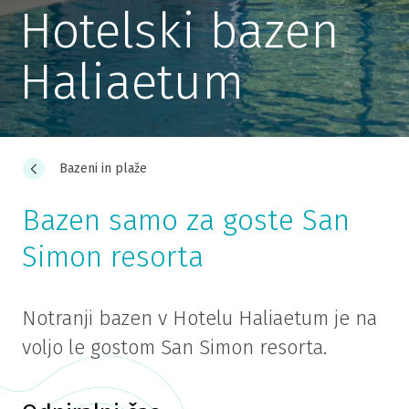
Hotelski bazen
Haliaetum
Bazeni in plaže
Bazen samo za goste San
Simon resorta
Notranji bazen v Hotelu Haliaetum je na
voljo le gostom San Simon resorta.