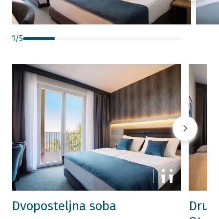
1
/
5
Dvoposteljna soba
Druži