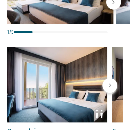
1
/
5