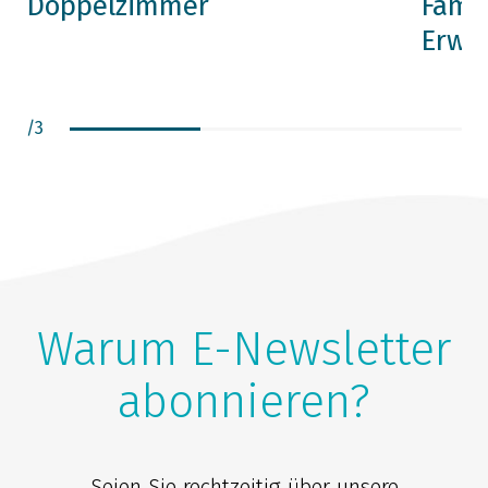
Doppelzimmer
Famil
Erwa
/
3
Warum E-Newsletter
abonnieren?
Seien Sie rechtzeitig über unsere