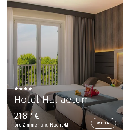
Hotel Haliaetum
218
€
00
MEHR
pro Zimmer und Nacht