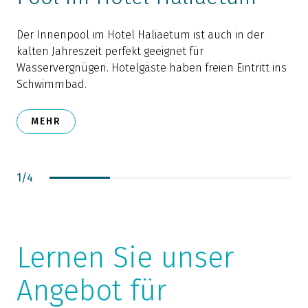
Der Innenpool im Hotel Haliaetum ist auch in der
kalten Jahreszeit perfekt geeignet für
S
Wasservergnügen. Hotelgäste haben freien Eintritt ins
R
Schwimmbad.
d
S
MEHR
r
P
w
1
/
4
Lernen Sie unser
Angebot für