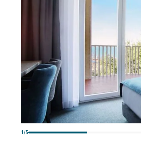
1
/
5