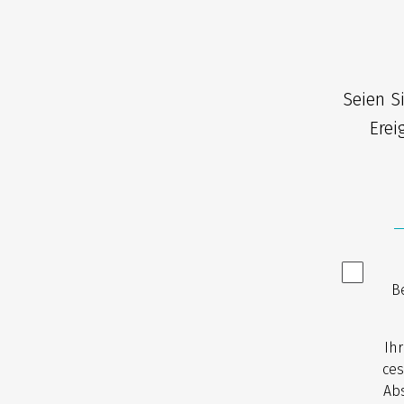
Seien S
Erei
B
Ih
ces
Abs