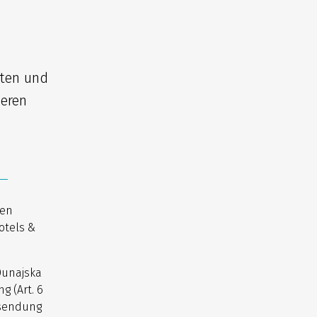
iten und
seren
nen
otels &
Dunajska
g (Art. 6
usendung