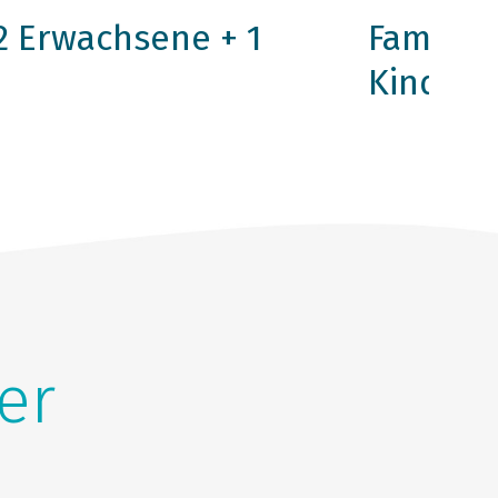
2 Erwachsene + 1
Familie
Kinder)
er