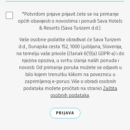
*Potvrdom prijave prijavit ćete se na primanje
općih obavijesti o novostima i ponudi Sava Hotels
& Resorts (Sava Turizem d.d.).
Vaše osobne podatke obrađivat će Sava Turizem
d.d., Dunajska cesta 152, 1000 Ljubljana, Slovenija,
na temelju vaše privole (članak 6(1)(a) GDPR-a) i do
njezina opoziva, u svrhu slanja naših ponuda i
novosti. Od primanja poruka možete se odjaviti u
bilo kojem trenutku klikom na poveznicu u
zaprimljenoj e-poruci. Više o obradi osobnih
podataka možete pročitati na stranici
Zaštita
osobnih podataka
.
PRIJAVA