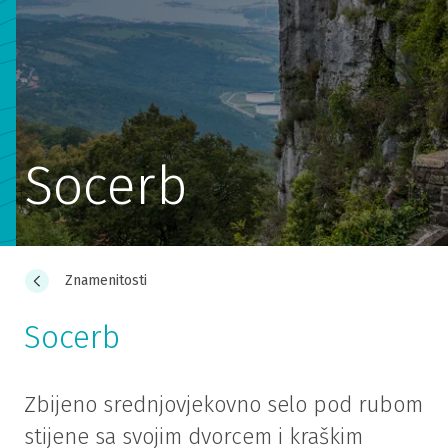
Socerb
Znamenitosti
Socerb
Zbijeno srednjovjekovno selo pod rubom
stijene sa svojim dvorcem i kraškim