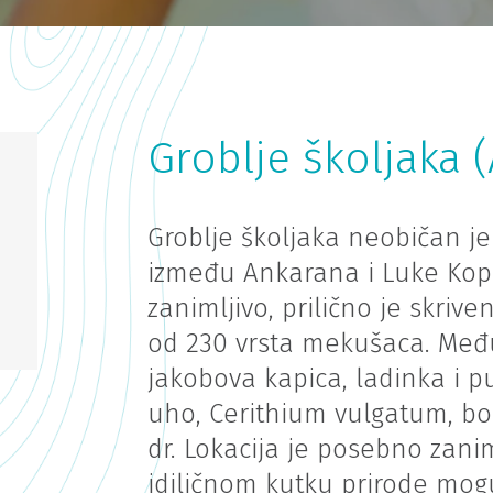
Groblje školjaka 
Groblje školjaka neobičan je i
između Ankarana i Luke Koper
zanimljivo, prilično je skriv
od 230 vrsta mekušaca. Među
jakobova kapica, ladinka i p
uho, Cerithium vulgatum, bod
dr. Lokacija je posebno zanim
idiličnom kutku prirode mogu