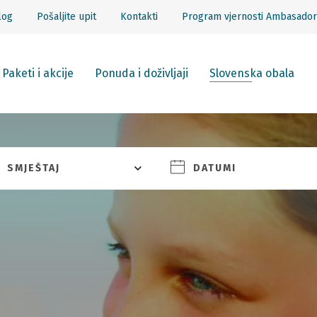
log
Pošaljite upit
Kontakti
Program vjernosti Ambasador
Paketi i akcije
Ponuda i doživljaji
Slovenska obala
SMJEŠTAJ
DATUMI