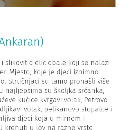
(Ankaran)
 slikovit djelić obale koji se nalazi
. Mjesto, koje je djeci iznimno
eno. Stručnjaci su tamo pronašli više
 najljepšima su školjka srčanka,
uževe kućice kvrgavi volak, Petrovo
ljikavi volak, pelikanovo stopalce i
ljiva djeci koja u mirnom i
 krenuti u lov na razne vrste