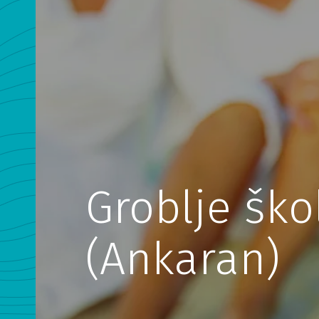
Groblje ško
(Ankaran)