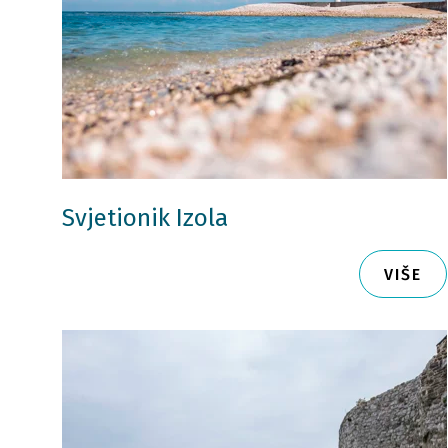
Svjetionik Izola
VIŠE