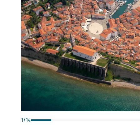
1
/
14