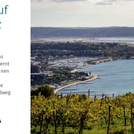
uf
z
as
fernt
ünen
ie
adweg
6