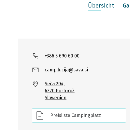
Übersicht
Ga
+386 5 690 60 00
camp.lucija@sava.si
Seča 204,
6320 Portorož,
Slowenien
Preisliste Campingplatz