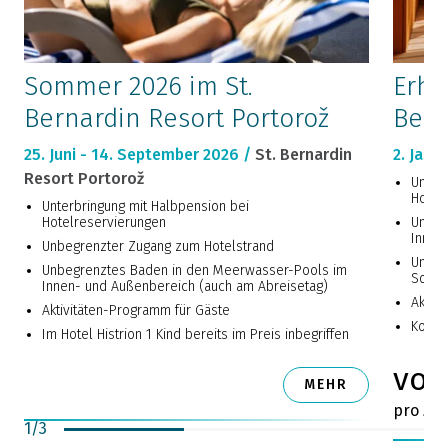
Sommer 2026 im St.
Erho
Bernardin Resort Portorož
Bern
25. Juni - 14. September 2026 /
St. Bernardin
2. Janu
Resort Portorož
Unter
Hotel
Unterbringung mit Halbpension bei
Hotelreservierungen
Unbeg
Innen
Unbegrenzter Zugang zum Hotelstrand
Unbeg
Unbegrenztes Baden in den Meerwasser-Pools im
Somme
Innen- und Außenbereich (auch am Abreisetag)
Aktiv
Aktivitäten-Programm für Gäste
Koste
Im Hotel Histrion 1 Kind bereits im Preis inbegriffen
von
MEHR
pro Zi
1
/
3