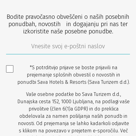
Bodite pravočasno obveščeni o naših posebnih
ponudbah, novostih in dogajanju pri nas ter
izkoristite naše posebne ponudbe.
*S potrditvijo prijave se boste prijavili na
prejemanje splošnih obvestil o novostih in
ponudbi Sava Hotels & Resorts (Sava Turizem d.d.).
Vaše osebne podatke bo Sava Turizem d.d.,
Dunajska cesta 152, 1000 Ljubljana, na podlagi vaše
privolitve (člen 6(1)a GDPR) in do preklica
obdelovala za namen pošiljanja naših ponudb in
novosti. Od prejemanja se lahko kadarkoli odjavite
s klikom na povezavo v prejetem e-sporočilu. Več