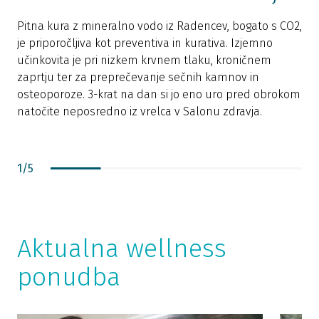
Pitna kura z mineralno vodo iz Radencev, bogato s CO2,
K
je priporočljiva kot preventiva in kurativa. Izjemno
n
učinkovita je pri nizkem krvnem tlaku, kroničnem
p
zaprtju ter za preprečevanje sečnih kamnov in
p
osteoporoze. 3-krat na dan si jo eno uro pred obrokom
K
natočite neposredno iz vrelca v Salonu zdravja.
p
t
1
/
5
Aktualna wellness
ponudba