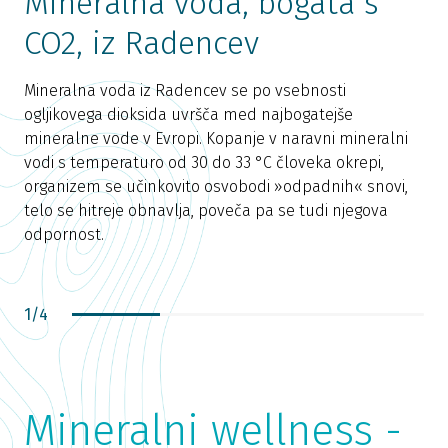
Mineralna voda, bogata s
CO2, iz Radencev
Mineralna voda iz Radencev se po vsebnosti
N
ogljikovega dioksida uvršča med najbogatejše
t
mineralne vode v Evropi. Kopanje v naravni mineralni
f
vodi s temperaturo od 30 do 33 °C človeka okrepi,
b
organizem se učinkovito osvobodi »odpadnih« snovi,
o
telo se hitreje obnavlja, poveča pa se tudi njegova
p
odpornost.
(
i
1
/
4
Mineralni wellness -