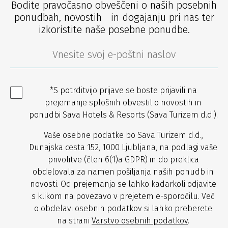
Bodite pravočasno obveščeni o naših posebnih
ponudbah, novostih in dogajanju pri nas ter
izkoristite naše posebne ponudbe.
*S potrditvijo prijave se boste prijavili na
prejemanje splošnih obvestil o novostih in
ponudbi Sava Hotels & Resorts (Sava Turizem d.d.).
Vaše osebne podatke bo Sava Turizem d.d.,
Dunajska cesta 152, 1000 Ljubljana, na podlagi vaše
privolitve (člen 6(1)a GDPR) in do preklica
obdelovala za namen pošiljanja naših ponudb in
novosti. Od prejemanja se lahko kadarkoli odjavite
s klikom na povezavo v prejetem e-sporočilu. Več
o obdelavi osebnih podatkov si lahko preberete
na strani
Varstvo osebnih podatkov
.