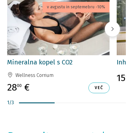
v avgustu in septemebru -10%
Mineralna kopel s CO2
Inhal
15
Wellness Corrium
00
28
€
00
VEČ
1
/
3