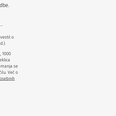
dbe.
vestil o
.).
, 1000
eklica
emanja se
ilu. Več o
 osebnih