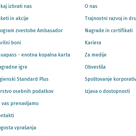
kaj izbrati nas
O nas
keti in akcije
Trajnostni razvoj in d
ogram zvestobe Ambasador
Nagrade in certifikati
rilni boni
Kariera
uapass - enotna kopalna karta
Za medije
gradne igre
Obvestila
gienski Standard Plus
Spoštovanje korporativ
rstvo osebnih podatkov
Izjava o dostopnosti
 vas prenavljamo
ntakti
gosta vprašanja