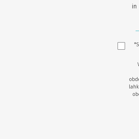
in 
*S
obde
lahk
ob