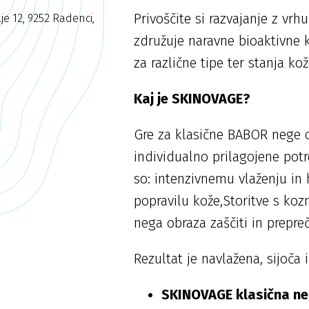
Privoščite si razvajanje z vr
je 12, 9252 Radenci,
združuje naravne bioaktivne
za različne tipe ter stanja kož
Kaj je SKINOVAGE?
Gre za klasične BABOR nege 
individualno prilagojene po
so: intenzivnemu vlaženju in h
popravilu kože,Storitve s k
nega obraza zaščiti in prepreč
Rezultat je navlažena, sijoča
SKINOVAGE klasična n