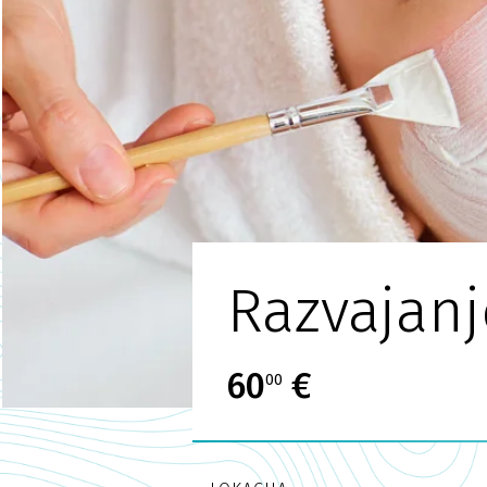
Razvajan
60
€
00