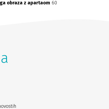
ega obraza z apartaom
60
na
novostih