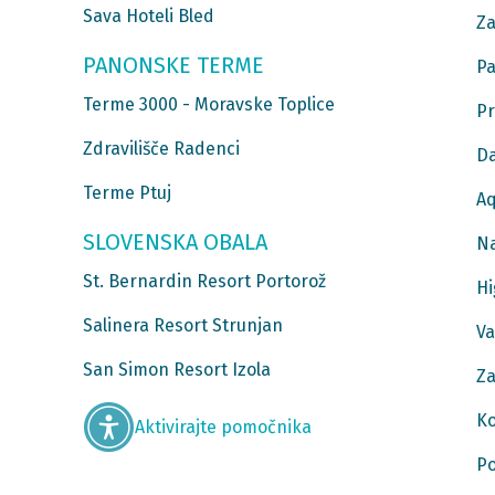
Sava Hoteli Bled
Za
PANONSKE TERME
Pa
Terme 3000 - Moravske Toplice
Pr
Zdravilišče Radenci
Da
Terme Ptuj
Aq
SLOVENSKA OBALA
Na
St. Bernardin Resort Portorož
Hi
Salinera Resort Strunjan
Va
San Simon Resort Izola
Za
Ko
Aktivirajte pomočnika
Po