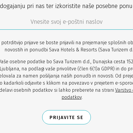
dogajanju pri nas ter izkoristite naše posebne ponu
 potrditvijo prijave se boste prijavili na prejemanje splošnih ob
novostih in ponudbi Sava Hotels & Resorts (Sava Turizem d.d
Vaše osebne podatke bo Sava Turizem d.d., Dunajska cesta 152
Ljubljana, na podlagi vaše privolitve (člen 6(1)a GDPR) in do pr
lovala za namen pošiljanja naših ponudb in novosti. Od prej
o kadarkoli odjavite s klikom na povezavo v prejetem e-sporoč
delavi osebnih podatkov si lahko preberete na strani
Varstvo
podatkov
.
PRIJAVITE SE