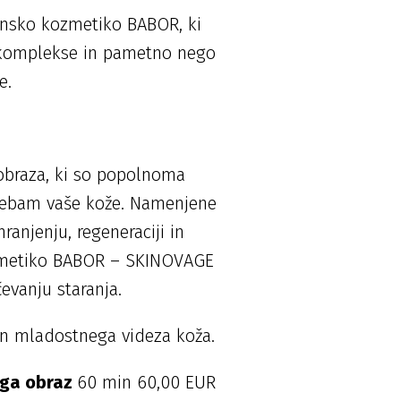
hunsko kozmetiko BABOR, ki
 komplekse in pametno nego
e.
obraza, ki so popolnoma
trebam vaše kože. Namenjene
ranjenju, regeneraciji in
ozmetiko BABOR – SKINOVAGE
evanju staranja.
 in mladostnega videza koža.
ega obraz
60 min 60,00 EUR